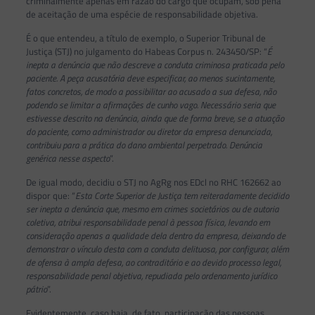
criminalmente apenas em razão do cargo que ocupam, sob pena
de aceitação de uma espécie de responsabilidade objetiva.
É o que entendeu, a título de exemplo, o Superior Tribunal de
Justiça (STJ) no julgamento do Habeas Corpus n. 243450/SP: “
É
inepta a denúncia que não descreve a conduta criminosa praticada pelo
paciente. A peça acusatória deve especificar, ao menos sucintamente,
fatos concretos, de modo a possibilitar ao acusado a sua defesa, não
podendo se limitar a afirmações de cunho vago. Necessário seria que
estivesse descrito na denúncia, ainda que de forma breve, se a atuação
do paciente, como administrador ou diretor da empresa denunciada,
contribuiu para a prática do dano ambiental perpetrado. Denúncia
genérica nesse aspecto
”.
De igual modo, decidiu o STJ no AgRg nos EDcl no RHC 162662 ao
dispor que: “
Esta Corte Superior de Justiça tem reiteradamente decidido
ser inepta a denúncia que, mesmo em crimes societários ou de autoria
coletiva, atribui responsabilidade penal à pessoa física, levando em
consideração apenas a qualidade dela dentro da empresa, deixando de
demonstrar o vínculo desta com a conduta delituosa, por configurar, além
de ofensa à ampla defesa, ao contraditório e ao devido processo legal,
responsabilidade penal objetiva, repudiada pelo ordenamento jurídico
pátrio
”.
Evidentemente, caso haja, de fato, participação das pessoas