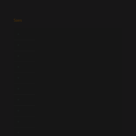
Saes
Início
Quem Somos
Atuação
Equipe
Newsletter
Publicações
Artigos
Novidades Legislativas
Informativos
Contato