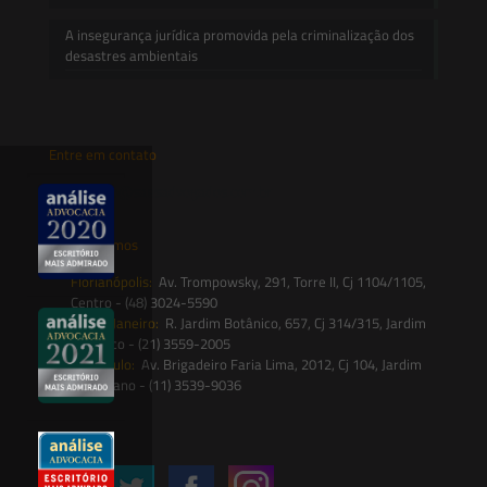
A insegurança jurídica promovida pela criminalização dos
desastres ambientais
Entre em contato
contato@saesadvogados.com.br
Onde estamos
Florianópolis:
Av. Trompowsky, 291, Torre II, Cj 1104/1105,
Centro - (48) 3024-5590
Rio de Janeiro:
R. Jardim Botânico, 657, Cj 314/315, Jardim
Botânico - (21) 3559-2005
São Paulo:
Av. Brigadeiro Faria Lima, 2012, Cj 104, Jardim
Paulistano - (11) 3539-9036
Siga-nos