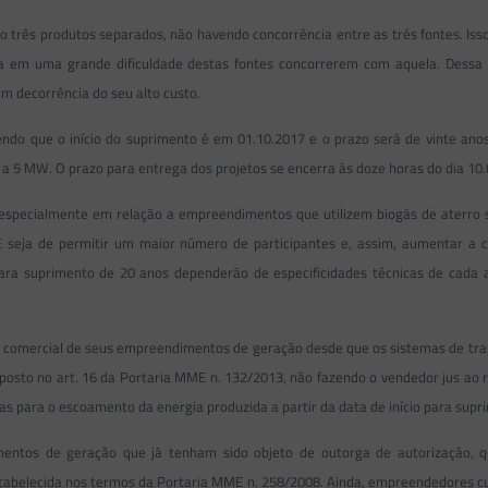
rão três produtos separados, não havendo concorrência entre as três fontes. Isso 
ia em uma grande dificuldade destas fontes concorrerem com aquela. Dessa f
em decorrência do seu alto custo.
ndo que o início do suprimento é em 01.10.2017 e o prazo será de vinte ano
or a 5 MW. O prazo para entrega dos projetos se encerra às doze horas do dia 10
especialmente em relação a empreendimentos que utilizem biogás de aterro san
ja de permitir um maior número de participantes e, assim, aumentar a conco
para suprimento de 20 anos dependerão de especificidades técnicas de cada 
comercial de seus empreendimentos de geração desde que os sistemas de transm
disposto no art. 16 da Portaria MME n. 132/2013, não fazendo o vendedor jus ao
as para o escoamento da energia produzida a partir da data de início para supri
dimentos de geração que já tenham sido objeto de outorga de autorização
stabelecida nos termos da Portaria MME n. 258/2008. Ainda, empreendedores cuj