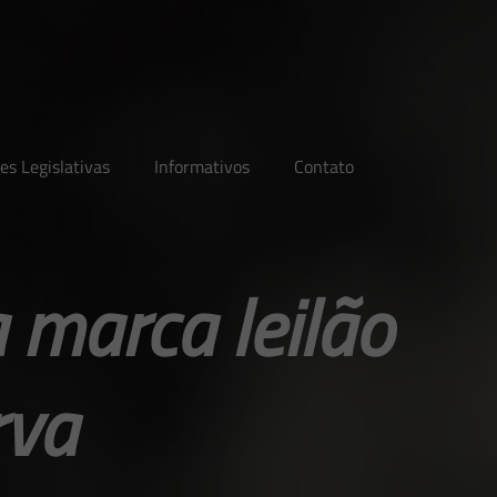
es Legislativas
Informativos
Contato
 marca leilão
rva