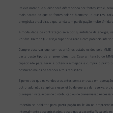
Releva notar que o leilão será diferenciado por fontes, isto é, se
mais barata do que as fontes solar e biomassa, o que resultar
energética brasileira, a qual ainda tem participação muito tímida 
A modalidade de contratação será por quantidade de energia, se
Variável Unitário (CVU) seja superior a zero e com potência inferi
Cumpre observar que, com os critérios estabelecidos pelo MME, 
parte deste tipo de empreendimentos. Caso a intenção do MME se
capacidade para gerar a potência almejada e cumprir o prazo 
possuirão meios de atender a tais requisitos.
É permitido que os vendedores antecipem a entrada em operação 
outro lado, não se aplica a esse leilão de energia de reserva, o 
quaisquer instalações de distribuição ou de transmissão necessári
Poderão se habilitar para participação no leilão os empreen
integralmente descontratados, desde que a garantia física seja e