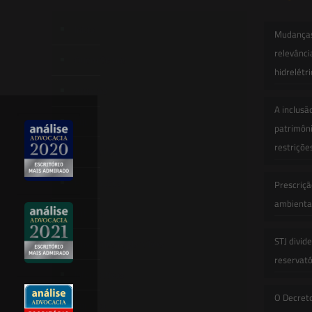
Início
Mudanças 
relevânci
Quem Somos
hidrelétr
Atuação
A inclusã
Equipe
patrimôni
restriçõe
Newsletter
Publicações
Prescriçã
ambiental
Artigos
STJ divid
Novidades Legislativas
reservatór
Informativos
O Decret
Contato