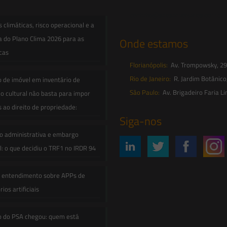
contato@saesadvogados.com.br
climáticas, risco operacional e a
a do Plano Clima 2026 para as
Onde estamos
icas
Florianópolis:
Av. Trompowsky, 291,
Rio de Janeiro:
R. Jardim Botânico
o de imóvel em inventário de
São Paulo:
Av. Brigadeiro Faria Li
o cultural não basta para impor
s ao direito de propriedade:
Siga-nos
o administrativa e embargo
: o que decidiu o TRF1 no IRDR 94
e entendimento sobre APPs de
ios artificiais
o do PSA chegou: quem está