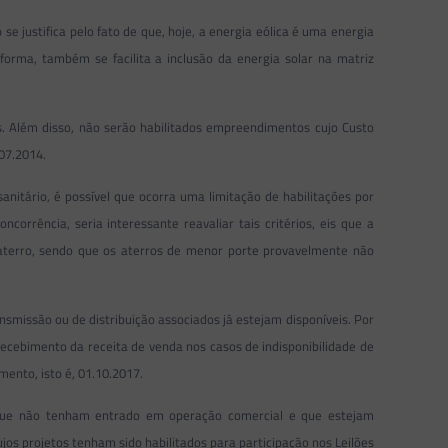
se justifica pelo fato de que, hoje, a energia eólica é uma energia
orma, também se facilita a inclusão da energia solar na matriz
s. Além disso, não serão habilitados empreendimentos cujo Custo
.07.2014.
itário, é possível que ocorra uma limitação de habilitações por
rrência, seria interessante reavaliar tais critérios, eis que a
aterro, sendo que os aterros de menor porte provavelmente não
issão ou de distribuição associados já estejam disponíveis. Por
 recebimento da receita de venda nos casos de indisponibilidade de
mento, isto é, 01.10.2017.
, que não tenham entrado em operação comercial e que estejam
os projetos tenham sido habilitados para participação nos Leilões