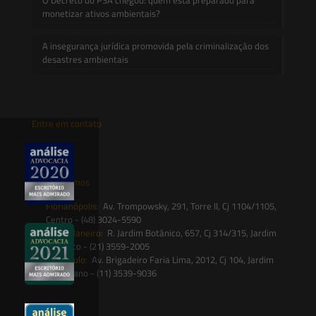
monetizar ativos ambientais?
A insegurança jurídica promovida pela criminalização dos
desastres ambientais
Entre em contato
contato@saesadvogados.com.br
Onde estamos
Florianópolis:
Av. Trompowsky, 291, Torre II, Cj 1104/1105,
Centro - (48) 3024-5590
Rio de Janeiro:
R. Jardim Botânico, 657, Cj 314/315, Jardim
Botânico - (21) 3559-2005
São Paulo:
Av. Brigadeiro Faria Lima, 2012, Cj 104, Jardim
Paulistano - (11) 3539-9036
Siga-nos