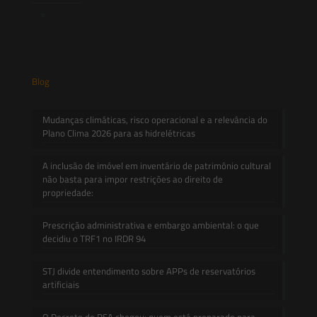
Contato
Blog
Mudanças climáticas, risco operacional e a relevância do
Plano Clima 2026 para as hidrelétricas
A inclusão de imóvel em inventário de patrimônio cultural
não basta para impor restrições ao direito de
propriedade:
Prescrição administrativa e embargo ambiental: o que
decidiu o TRF1 no IRDR 94
STJ divide entendimento sobre APPs de reservatórios
artificiais
O Decreto do PSA chegou: quem está preparado para