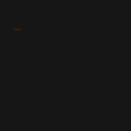
Saes
Início
Quem Somos
Atuação
Equipe
Newsletter
Publicações
Artigos
Novidades Legislativas
Informativos