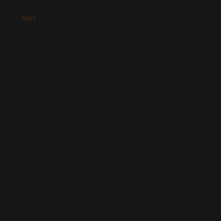
Saes
Início
Quem Somos
Atuação
Equipe
Newsletter
Publicações
Artigos
Novidades Legislativas
Informativos
Contato