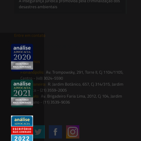
A insegurança jurídica promovida pela criminalização dos
desastres ambientais
Entre em contato
contato@saesadvogados.com.br
Onde estamos
Florianópolis:
Av. Trompowsky, 291, Torre II, Cj 1104/1105,
Centro - (48) 3024-5590
Rio de Janeiro:
R. Jardim Botânico, 657, Cj 314/315, Jardim
Botânico - (21) 3559-2005
São Paulo:
Av. Brigadeiro Faria Lima, 2012, Cj 104, Jardim
Paulistano - (11) 3539-9036
Siga-nos