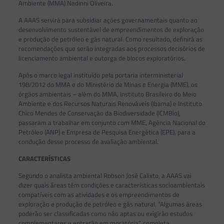
Ambiente (MMA) Nadinni Oliveira.
A AAAS servirá para subsidiar ações governamentais quanto ao
desenvolvimento sustentável de empreendimentos de exploração
e produção de petróleo e gás natural. Como resultado, definirá as
recomendações que serão integradas aos processos decisórios de
licenciamento ambiental e outorga de blocos exploratórios.
Após o marco legal instituído pela portaria interministerial
198/2012 do MMA e do Ministério de Minas e Energia (MME), os
órgãos ambientais – além do MMA, Instituto Brasileiro do Meio
Ambiente e dos Recursos Naturais Renováveis (Ibama) e Instituto
Chico Mendes de Conservação da Biodiversidade (ICMBio),
passaram a trabalhar em conjunto com MME, Agência Nacional do
Petróleo (ANP) e Empresa de Pesquisa Energética (EPE), para a
condução desse processo de avaliação ambiental.
CARACTERÍSTICAS
Segundo o analista ambiental Robson José Calixto, a AAAS vai
dizer quais áreas têm condições e características socioambientais
compatíveis com as atividades e os empreendimentos de
exploração e produção de petróleo e gás natural. “Algumas áreas
poderão ser classificadas como não aptas ou exigirão estudos
complementares e entrarão em moratória”, completa.