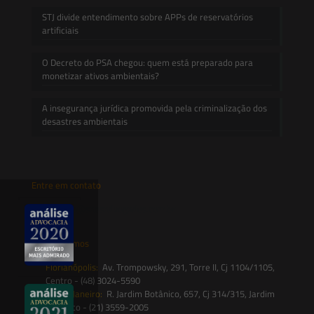
STJ divide entendimento sobre APPs de reservatórios
artificiais
O Decreto do PSA chegou: quem está preparado para
monetizar ativos ambientais?
A insegurança jurídica promovida pela criminalização dos
desastres ambientais
Entre em contato
contato@saesadvogados.com.br
Onde estamos
Florianópolis:
Av. Trompowsky, 291, Torre II, Cj 1104/1105,
Centro - (48) 3024-5590
Rio de Janeiro:
R. Jardim Botânico, 657, Cj 314/315, Jardim
Botânico - (21) 3559-2005