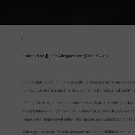
Published by
Saes Advogados
on
08/12/2015
Com o objetivo de diminuir o grande passivo existente nos proces
45.482, que altera o Sistema de Licenciamento Ambiental (SLAM), i
O novo decreto, buscando conferir celeridade à tramitação dos 
Inexigibilidade de Licenciamento Ambiental através do sítio elet
requerente responsável pelas informações prestadas [Símbolo] sua f
Outro ponto aventado pela nova norma é a possibilidade do uso d