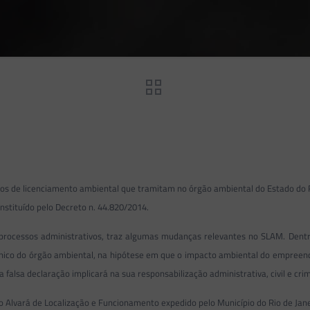
sos de licenciamento ambiental que tramitam no órgão ambiental do Estado do Ri
nstituído pelo Decreto n. 44.820/2014.
processos administrativos, traz algumas mudanças relevantes no SLAM. Dentre
rônico do órgão ambiental, na hipótese em que o impacto ambiental do empreendi
alsa declaração implicará na sua responsabilização administrativa, civil e crim
o Alvará de Localização e Funcionamento expedido pelo Município do Rio de Ja