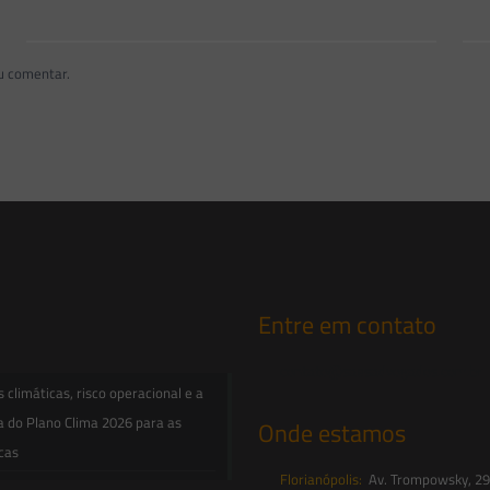
u comentar.
Entre em contato
contato@saesadvogados.com.br
climáticas, risco operacional e a
a do Plano Clima 2026 para as
Onde estamos
icas
Florianópolis:
Av. Trompowsky, 291,