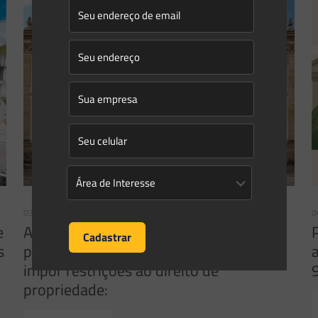
03/08/2026
0
e
A inclusão de imóvel em inventário de
s
patrimônio cultural não basta para
impor restrições ao direito de
propriedade: