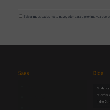
Salvar meus dados neste navegador para a próxima vez que e
Saes
Blog
Início
Mudanças 
relevânci
Quem Somos
hidrelétr
Atuação