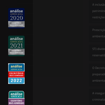
A inclusã
Equipe
patrimôni
restriçõe
Newsletter
Publicações
Prescriçã
ambiental
Artigos
STJ divid
Novidades Legislativas
reservatór
Informativos
O Decret
Contato
preparado
ambienta
A insegur
criminali