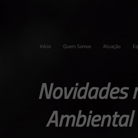
Início
Quem Somos
Atuação
Eq
Novidades 
Ambiental 