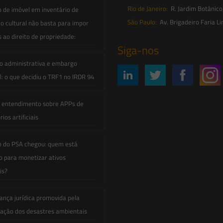
Rio de Janeiro:
R. Jardim Botânico
o de imóvel em inventário de
São Paulo:
Av. Brigadeiro Faria Li
o cultural não basta para impor
s ao direito de propriedade:
Siga-nos
o administrativa e embargo
: o que decidiu o TRF1 no IRDR 94
e entendimento sobre APPs de
ios artificiais
o do PSA chegou: quem está
 para monetizar ativos
is?
ança jurídica promovida pela
zação dos desastres ambientais