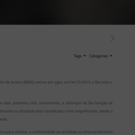
Tags
Categories
o de Janeiro (INEA), entrou em vigor, em 04/12/2015, o Decreto n.
 elas, podemos citar, inicialmente, a obtenção da Declaração de
mento ou atividade seja classificado como insignificante, sendo o
inal.
neiro para atestar a conformidade da atividade ou empreendimento