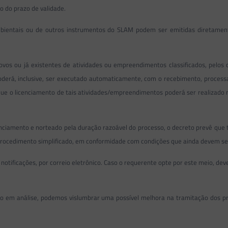
o do prazo de validade.
bientais ou de outros instrumentos do SLAM podem ser emitidas diretamen
vos ou já existentes de atividades ou empreendimentos classificados, pelos
poderá, inclusive, ser executado automaticamente, com o recebimento, proce
 que o licenciamento de tais atividades/empreendimentos poderá ser realizad
icenciamento e norteado pela duração razoável do processo, o decreto prevê q
 procedimento simplificado, em conformidade com condições que ainda devem se
tificações, por correio eletrônico. Caso o requerente opte por este meio, de
o em análise, podemos vislumbrar uma possível melhora na tramitação dos pr