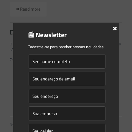
Read more
×
Deixe um comentário
📰 Newsletter
O seu endereço de e-mail não será publicado.
Campos obrigatórios
Cadastre-se para receber nossas novidades.
são marcados com
*
Comentário
*
Nome
*