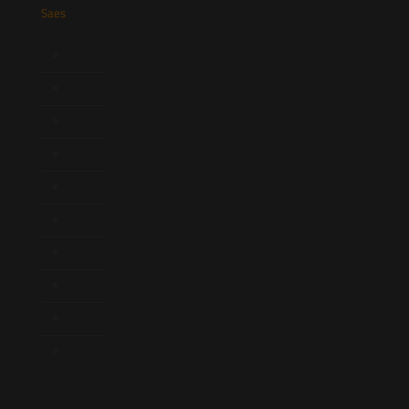
Saes
Início
Quem Somos
Atuação
Equipe
Newsletter
Publicações
Artigos
Novidades Legislativas
Informativos
Contato