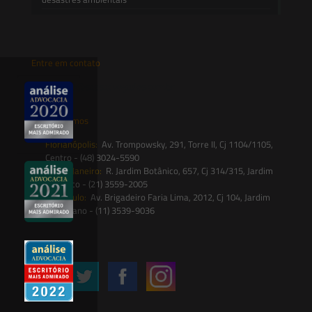
Entre em contato
contato@saesadvogados.com.br
Onde estamos
Florianópolis:
Av. Trompowsky, 291, Torre II, Cj 1104/1105,
Centro - (48) 3024-5590
Rio de Janeiro:
R. Jardim Botânico, 657, Cj 314/315, Jardim
Botânico - (21) 3559-2005
São Paulo:
Av. Brigadeiro Faria Lima, 2012, Cj 104, Jardim
Paulistano - (11) 3539-9036
Siga-nos