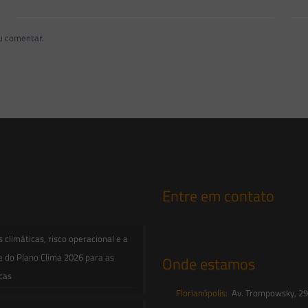
u comentar.
Entre em contato
contato@saesadvogados.com.br
climáticas, risco operacional e a
a do Plano Clima 2026 para as
Onde estamos
icas
Florianópolis:
Av. Trompowsky, 291,