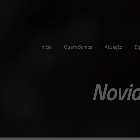
Início
Quem Somos
Atuação
Eq
Novid