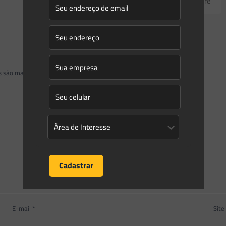
Read more
os são marcados com
*
E-mail
*
Site