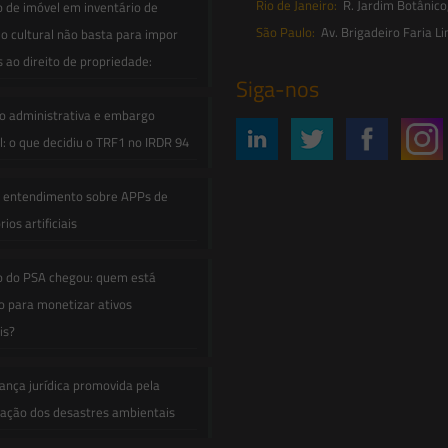
Rio de Janeiro:
R. Jardim Botânico
o de imóvel em inventário de
São Paulo:
Av. Brigadeiro Faria Li
o cultural não basta para impor
s ao direito de propriedade:
Siga-nos
o administrativa e embargo
: o que decidiu o TRF1 no IRDR 94
e entendimento sobre APPs de
ios artificiais
o do PSA chegou: quem está
 para monetizar ativos
is?
ança jurídica promovida pela
zação dos desastres ambientais