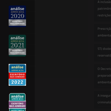
A inclusã
Equipe
patrimôni
restriçõe
Newsletter
Publicações
Prescriçã
ambiental
Artigos
STJ divid
Novidades Legislativas
reservatór
Informativos
O Decret
Contato
preparado
ambienta
A insegur
criminali