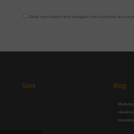
Salvar meus dados neste navegador para a próxima vez que e
Saes
Blog
Início
Mudanças 
relevânci
Quem Somos
hidrelétr
Atuação