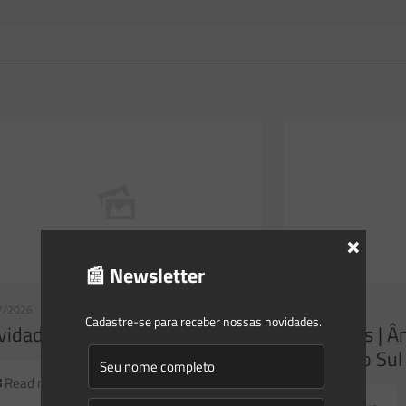
×
📰 Newsletter
7/2026
23/07/2026
Cadastre-se para receber nossas novidades.
idades | Âmbito Federal
Novidades | Â
Grande do Sul
Read more