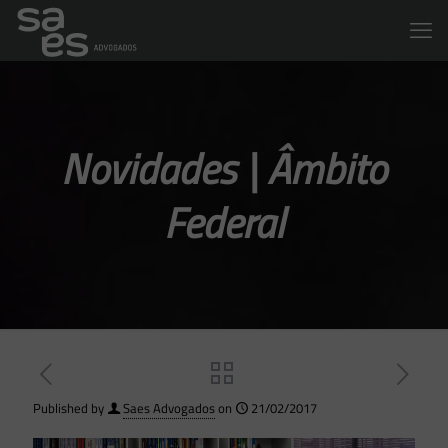
Novidades | Âmbito
Federal
Published by
Saes Advogados
on
21/02/2017