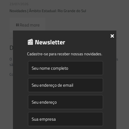
23/07/2026
Novidades | Âmbito Estadual: Rio Grande do Sul
Read more
×
📰 Newsletter
Deixe um comentário
Cadastre-se para receber nossas novidades.
O seu endereço de e-mail não será publicado.
Campos obrigatórios
são marcados com
*
Comentário
*