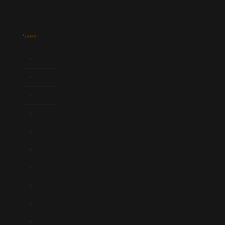
Saes
Início
Quem Somos
Atuação
Equipe
Newsletter
Publicações
Artigos
Novidades Legislativas
Informativos
Contato