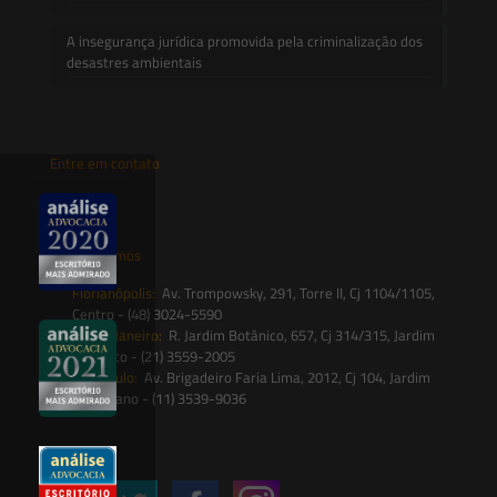
A insegurança jurídica promovida pela criminalização dos
desastres ambientais
Entre em contato
contato@saesadvogados.com.br
Onde estamos
Florianópolis:
Av. Trompowsky, 291, Torre II, Cj 1104/1105,
Centro - (48) 3024-5590
Rio de Janeiro:
R. Jardim Botânico, 657, Cj 314/315, Jardim
Botânico - (21) 3559-2005
São Paulo:
Av. Brigadeiro Faria Lima, 2012, Cj 104, Jardim
Paulistano - (11) 3539-9036
Siga-nos