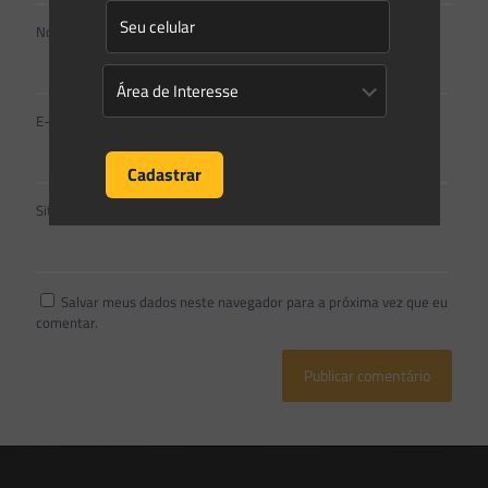
Nome
*
E-mail
*
Site
Salvar meus dados neste navegador para a próxima vez que eu
comentar.