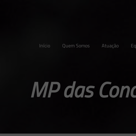
Início
Quem Somos
Atuação
Eq
MP das Conc