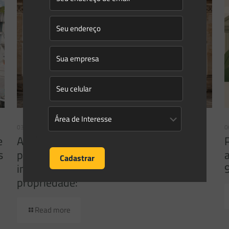
03/08/2026
0
e
A inclusão de imóvel em inventário de
s
patrimônio cultural não basta para
impor restrições ao direito de
propriedade:
Read more