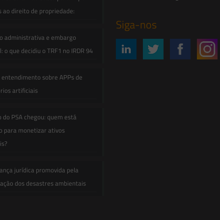
s ao direito de propriedade:
Siga-nos
o administrativa e embargo
: o que decidiu o TRF1 no IRDR 94
e entendimento sobre APPs de
ios artificiais
o do PSA chegou: quem está
 para monetizar ativos
is?
ança jurídica promovida pela
zação dos desastres ambientais