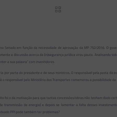
 no Senado em função da necessidade de aprovação da MP 752/2016. O gove
mente a discussão acerca da (in)segurança jurídica virou pauta. Analisando sob
ter a sua palavra” com investidores.
 por parte do presidente e de seus ministros. O responsável pela pasta da e
Já o responsável pelo Ministério dos Transportes comemorou a possibilidade d
ito foi o da motivação para que tantas concessões/obras não tenham dado cer
o de transmissão de energia) e depois se lamentar a falta desses investime
lardeado PPI pode também ter problemas?