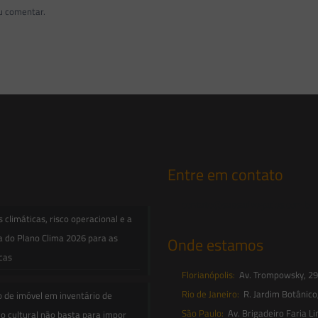
u comentar.
Entre em contato
contato@saesadvogados.com.br
climáticas, risco operacional e a
a do Plano Clima 2026 para as
Onde estamos
icas
Florianópolis:
Av. Trompowsky, 291,
Rio de Janeiro:
R. Jardim Botânico
o de imóvel em inventário de
São Paulo:
Av. Brigadeiro Faria Li
o cultural não basta para impor