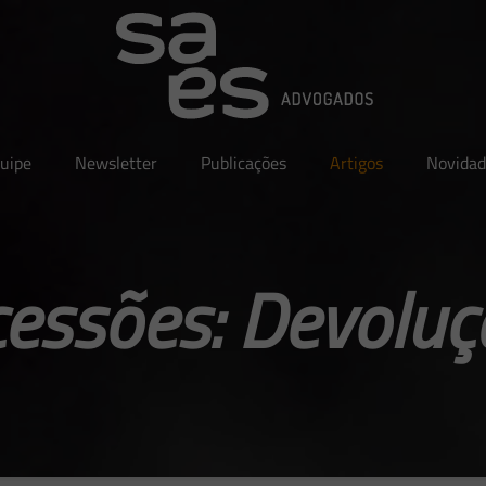
uipe
Newsletter
Publicações
Artigos
Novidad
essões: Devoluç