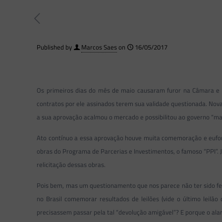
Published by
Marcos Saes
on
16/05/2017
Os primeiros dias do mês de maio causaram furor na Câmara e
contratos por ele assinados terem sua validade questionada. Nova
a sua aprovação acalmou o mercado e possibilitou ao governo “man
Ato contínuo a essa aprovação houve muita comemoração e euforia
obras do Programa de Parcerias e Investimentos, o famoso “PPI”. 
relicitação dessas obras.
Pois bem, mas um questionamento que nos parece não ter sido fe
no Brasil comemorar resultados de leilões (vide o último leilã
precisassem passar pela tal “devolução amigável”? E porque o a