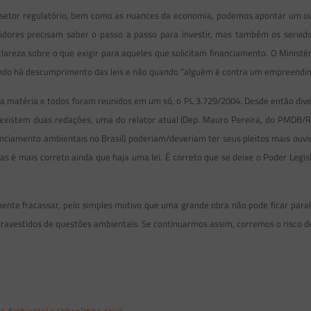
setor regulatório, bem como as nuances da economia, podemos apontar um outr
dores precisam saber o passo a passo para investir, mas também os servido
reza sobre o que exigir para aqueles que solicitam financiamento. O Ministéri
 quando há descumprimento das leis e não quando “alguém é contra um empreendi
 a matéria e todos foram reunidos em um só, o PL 3.729/2004. Desde então div
xistem duas redações, uma do relator atual (Dep. Mauro Pereira, do PMDB/RS
enciamento ambientais no Brasil) poderiam/deveriam ter seus pleitos mais ou
s é mais correto ainda que haja uma lei. É correto que se deixe o Poder Legisla
ente fracassar, pelo simples motivo que uma grande obra não pode ficar paral
travestidos de questões ambientais. Se continuarmos assim, corremos o risco d