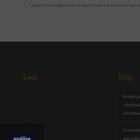
Salvar meus dados neste navegador para a próxima vez que e
Saes
Blog
Início
Mudanças 
relevânci
Quem Somos
hidrelétr
Atuação
A inclusã
Equipe
patrimôni