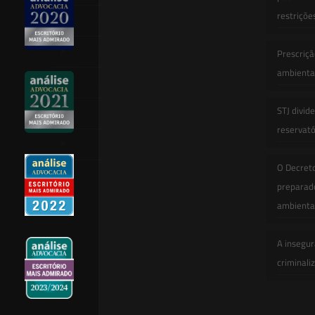
restriçõe
Newsletter
Publicações
Prescriçã
ambiental
Artigos
STJ divid
Novidades Legislativas
reservatór
Informativos
O Decret
Contato
preparado
ambienta
A insegur
criminali