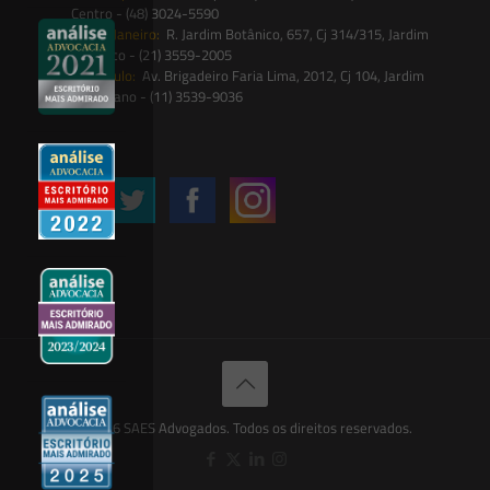
Centro - (48) 3024-5590
Rio de Janeiro:
R. Jardim Botânico, 657, Cj 314/315, Jardim
Botânico - (21) 3559-2005
São Paulo:
Av. Brigadeiro Faria Lima, 2012, Cj 104, Jardim
Paulistano - (11) 3539-9036
Siga-nos
© 2026 SAES Advogados. Todos os direitos reservados.