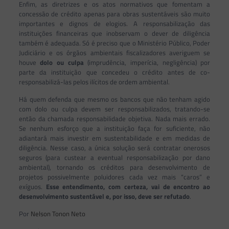
Enfim, as diretrizes e os atos normativos que fomentam a
concessão de crédito apenas para obras sustentáveis são muito
importantes e dignos de elogios. A responsabilização das
instituições financeiras que inobservam o dever de diligência
também é adequada. Só é preciso que o Ministério Público, Poder
Judiciário e os órgãos ambientais fiscalizadores averiguem se
houve
dolo ou culpa
(imprudência, imperícia, negligência) por
parte da instituição que concedeu o crédito antes de co-
responsabilizá-las pelos ilícitos de ordem ambiental.
Há quem defenda que mesmo os bancos que não tenham agido
com dolo ou culpa devem ser responsabilizados, tratando-se
então da chamada responsabilidade objetiva. Nada mais errado.
Se nenhum esforço que a instituição faça for suficiente, não
adiantará mais investir em sustentabilidade e em medidas de
diligência. Nesse caso, a única solução será contratar onerosos
seguros (para custear a eventual responsabilização por dano
ambiental), tornando os créditos para desenvolvimento de
projetos possivelmente poluidores cada vez mais “caros” e
exíguos.
Esse entendimento, com certeza, vai de encontro ao
desenvolvimento sustentável e, por isso, deve ser refutado
.
Por
Nelson Tonon Neto