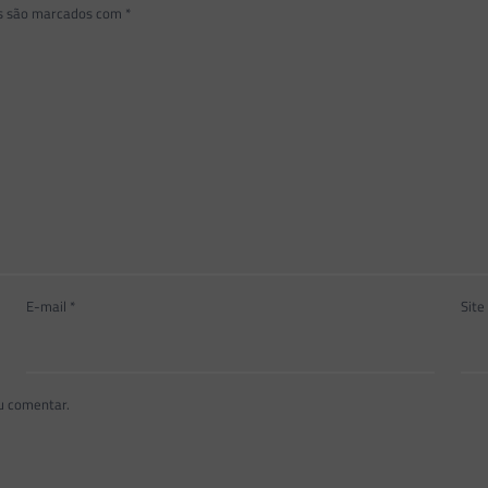
os são marcados com
*
E-mail
*
Site
u comentar.