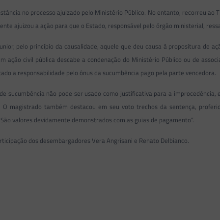
tância no processo ajuizado pelo Ministério Público. No entanto, recorreu ao 
te ajuizou a ação para que o Estado, responsável pelo órgão ministerial, ressa
unior, pelo princípio da causalidade, aquele que deu causa à propositura de a
m ação civil pública descabe a condenação do Ministério Público ou de assoc
stado a responsabilidade pelo ônus da sucumbência pago pela parte vencedora.
de sucumbência não pode ser usado como justificativa para a improcedência, e
eu. O magistrado também destacou em seu voto trechos da sentença, proferid
. São valores devidamente demonstrados com as guias de pagamento”.
rticipação dos desembargadores Vera Angrisani e Renato Delbianco.