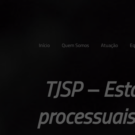
Início
Quem Somos
Atuação
Eq
TJSP – Est
processuais