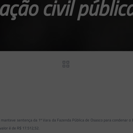
ação civil públic
ulo manteve sentença da 1ª Vara da Fazenda Pública de Osasco para condenar o
valor é de R$ 17.512,52.