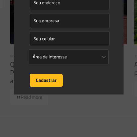
06/02/2023
1
Qual o futuro das Áreas de Preservação
Permanentes de curso d’água? Novo
artigo no portal Direito Ambiental
Read more