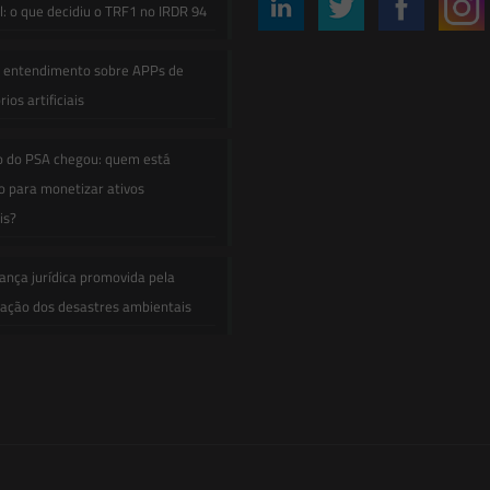
: o que decidiu o TRF1 no IRDR 94
e entendimento sobre APPs de
ios artificiais
o do PSA chegou: quem está
 para monetizar ativos
is?
ança jurídica promovida pela
zação dos desastres ambientais