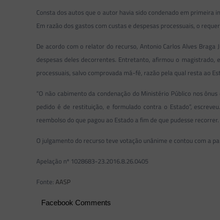
Consta dos autos que o autor havia sido condenado em primeira ins
Em razão dos gastos com custas e despesas processuais, o requeren
De acordo com o relator do recurso, Antonio Carlos Alves Braga J
despesas deles decorrentes. Entretanto, afirmou o magistrado, e
processuais, salvo comprovada má-fé, razão pela qual resta ao E
“O não cabimento da condenação do Ministério Público nos ônus 
pedido é de restituição, e formulado contra o Estado”, escrev
reembolso do que pagou ao Estado a fim de que pudesse recorrer
O julgamento do recurso teve votação unânime e contou com a pa
Apelação nº 1028683-23.2016.8.26.0405
Fonte:
AASP
Facebook Comments