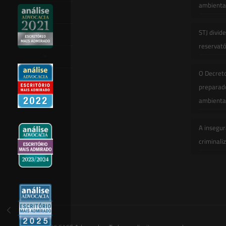
ambiental
Artigos
STJ divid
Novidades Legislativas
reservatór
Informativos
O Decret
Contato
preparado
ambienta
A insegur
criminali