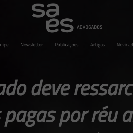
uipe
Newsletter
Publicações
Artigos
Novidad
ado deve ressarc
 pagas por réu 