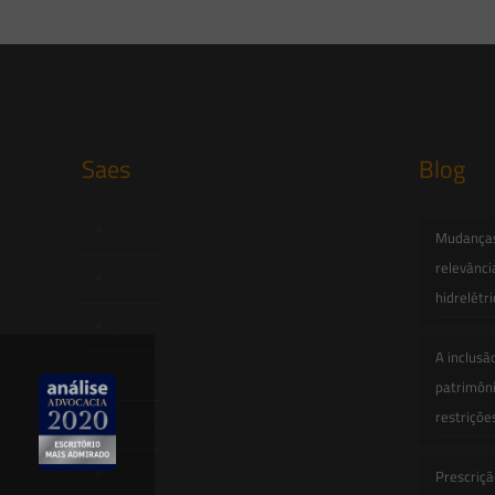
Saes
Blog
Início
Mudanças 
relevânci
Quem Somos
hidrelétr
Atuação
A inclusã
Equipe
patrimôni
restriçõe
Newsletter
Publicações
Prescriçã