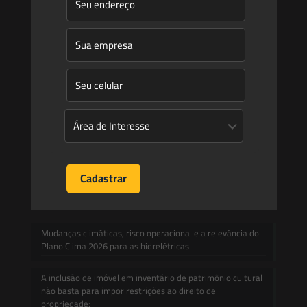
Newsletter
Publicações
Artigos
Novidades Legislativas
Informativos
Contato
Blog
Mudanças climáticas, risco operacional e a relevância do
Plano Clima 2026 para as hidrelétricas
A inclusão de imóvel em inventário de patrimônio cultural
não basta para impor restrições ao direito de
propriedade: