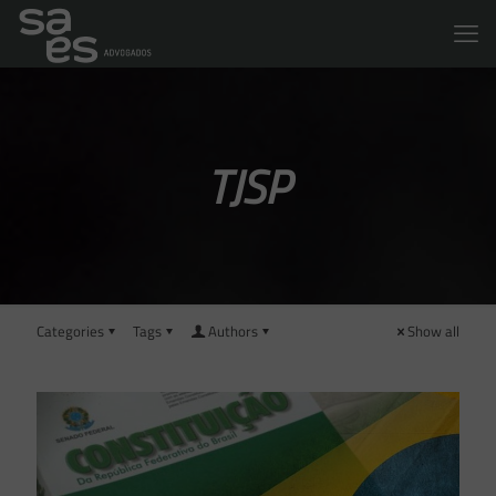
TJSP
Categories
Tags
Authors
Show all