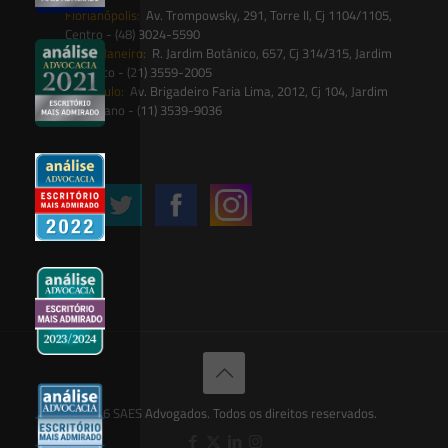
Florianópolis:
Av. Trompowsky, 291, Torre II, Cj 1104/1105,
Centro - (48) 3024-5590
Rio de Janeiro:
R. Jardim Botânico, 657, Cj 314/315, Jardim
Botânico - (21) 3559-2005
São Paulo:
Av. Brigadeiro Faria Lima, 2012, Cj 104, Jardim
Paulistano - (11) 3539-9036
Siga-nos
© 2026 SAES Advogados. Todos os direitos reservados.