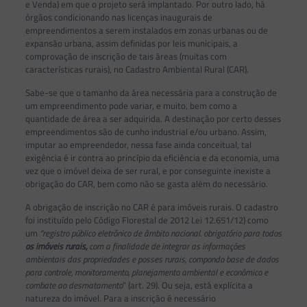
e Venda) em que o projeto será implantado. Por outro lado, há
órgãos condicionando nas licenças inaugurais de
empreendimentos a serem instalados em zonas urbanas ou de
expansão urbana, assim definidas por leis municipais, a
comprovação de inscrição de tais áreas (muitas com
características rurais), no Cadastro Ambiental Rural (CAR).
Sabe-se que o tamanho da área necessária para a construção de
um empreendimento pode variar, e muito, bem como a
quantidade de área a ser adquirida. A destinação por certo desses
empreendimentos são de cunho industrial e/ou urbano. Assim,
imputar ao empreendedor, nessa fase ainda conceitual, tal
exigência é ir contra ao princípio da eficiência e da economia, uma
vez que o imóvel deixa de ser rural, e por conseguinte inexiste a
obrigação do CAR, bem como não se gasta além do necessário.
A obrigação de inscrição no CAR é para imóveis rurais. O cadastro
foi instituído pelo Código Florestal de 2012 Lei 12.651/12) como
um
“registro público eletrônico de âmbito nacional. obrigatório para todos
os imóveis rurais
,
com a finalidade de integrar as informações
ambientais das propriedades e posses rurais, compondo base de dados
para controle, monitoramento, planejamento ambiental e econômico e
combate ao desmatamento
” (art. 29). Ou seja, está explícita a
natureza do imóvel. Para a inscrição é necessário