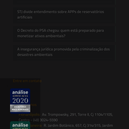
STJ divide entendimento sobre APPs de reservatórios
artificiais
O Decreto do PSA chegou: quem está preparado para
monetizar ativos ambientais?
A insegurança jurídica promovida pela criminalização dos
desastres ambientais
Entre em contato
contato@saesadvogados.com.br
Onde estamos
Florianópolis:
Av. Trompowsky, 291, Torre II, Cj 1104/1105,
Centro - (48) 3024-5590
Rio de Janeiro:
R. Jardim Botânico, 657, Cj 314/315, Jardim