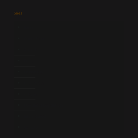
Saes
Início
Quem Somos
Atuação
Equipe
Newsletter
Publicações
Artigos
Novidades Legislativas
Informativos
Contato