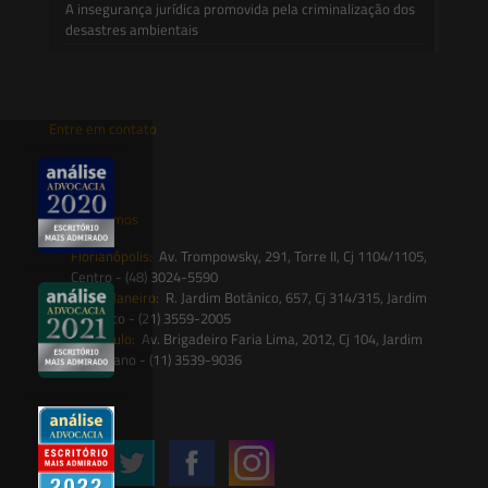
A insegurança jurídica promovida pela criminalização dos
desastres ambientais
Entre em contato
contato@saesadvogados.com.br
Onde estamos
Florianópolis:
Av. Trompowsky, 291, Torre II, Cj 1104/1105,
Centro - (48) 3024-5590
Rio de Janeiro:
R. Jardim Botânico, 657, Cj 314/315, Jardim
Botânico - (21) 3559-2005
São Paulo:
Av. Brigadeiro Faria Lima, 2012, Cj 104, Jardim
Paulistano - (11) 3539-9036
Siga-nos