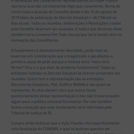
A nomeação dos Conselheiros representantes do Poder Público
não teria ocorrido corretamente! Algo que, novamente, feriria de
morte toda a atuação do Conselho desde o dia 15 de agosto de
2019 (data da publicação do Decreto Estadual n. 46.739) até os
dias atuais. Todas as reuniões, deliberações e Resoluções criadas
pelo Conselho deveriam ser anuladas. E tudo o que decorreu disso
também teria o mesmo fim! Tudo isso porque teria havido vício na
nomeação dos Conselheiros.
O fundamento é absolutamente descabido, ainda mais se
levarmos em consideração que o magistrado
a quo
afastou a
primeira causa de pedir porque a mesma seria “mero vício
formal”! Ora, e o que dizer do presente fundamento? Todas as
entidades listadas no Decreto Estadual se fizeram presentes nas
reuniões. Quem tem a representação são as entidades
(Secretarias Estaduais, PGE, ALERJ e IBAMA) e não quem as
representa. As atas deixam claro que nunca houve
questionamento dessa representação e isso não trouxe prejuízo
algum para a política estadual fluminense. Por isso também
temos convicção que esse fundamento será reformado pelo
Tribunal de Justiça do RJ.
Cumpre ainda destacar que a Ação Popular cita especificamente
uma Resolução do CONEMA, a qual os autores queriam ver