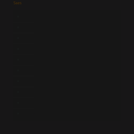
Saes
Início
Quem Somos
Atuação
Equipe
Newsletter
Publicações
Artigos
Novidades Legislativas
Informativos
Contato