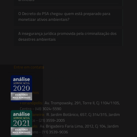
O Decreto do PSA chegou: quem está preparado para
monetizar ativos ambientais?
A insegurança jurídica promovida pela criminalização dos
desastres ambientais
Entre em contato
contato@saesadvogados.com.br
Onde estamos
Florianópolis:
Av. Trompowsky, 291, Torre II, Cj 1104/1105,
Centro - (48) 3024-5590
Rio de Janeiro:
R. Jardim Botânico, 657, Cj 314/315, Jardim
Botânico - (21) 3559-2005
São Paulo:
Av. Brigadeiro Faria Lima, 2012, Cj 104, Jardim
Paulistano - (11) 3539-9036