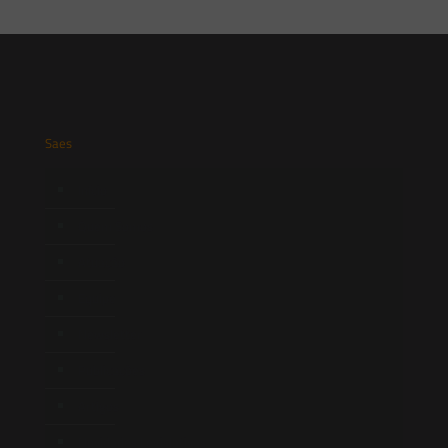
Saes
Início
Quem Somos
Atuação
Equipe
Newsletter
Publicações
Artigos
Novidades Legislativas