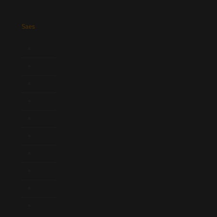
Saes
Início
Quem Somos
Atuação
Equipe
Newsletter
Publicações
Artigos
Novidades Legislativas
Informativos
Contato