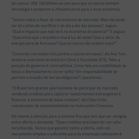
de colocar US$ 100 bilhões ao ano para que os outros tenham
tecnologia e preparem a infraestrutura para a nova economia.
“Somos todos a favor de mecanismos de mercado. Mas não pode
ser às custas do sacrifício e do dia a dia das pessoas”, seguiu.
“Qual o impacto que isso terá na economia do planeta?” E seguiu:
“Queremos que o brasileiro viva à luz de velas? Que o setor de
energia pare de funcionar? Que os carros não andem mais?”.
“Concordo com esses três pontos e assino em baixo”, diz Ana Toni,
diretora-executiva do Instituto Clima e Sociedade (iCS). “Mas a
posição do governo é contraditória. Como fala em credibilidade se
deixa o desmatamento correr solto? Em responsabilidade se
permite a invasão de terras indígenas?”, questionou.
“O Brasil tem grande oportunidade de participar do mercado,
vendendo créditos para capturar investimentos estrangeiros e
financiar a economia de baixo carbono”, diz Fábio Cirilo,
coordenador de sustentabilidade na Votorantim Cimentos.
Ele chama a atenção para a sintonia fina que tem que ser atingida
entre oferta e demanda. “Esses créditos precisam ter um valor
reconhecido. Temos que garantir tanto a oferta, com um
mecanismo simples o suficiente para as empresas colocarem à