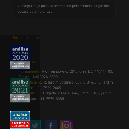
A insegurança jurídica promovida pela criminalização dos
desastres ambientais
Entre em contato
contato@saesadvogados.com.br
Onde estamos
Florianópolis:
Av. Trompowsky, 291, Torre II, Cj 1104/1105,
Centro - (48) 3024-5590
Rio de Janeiro:
R. Jardim Botânico, 657, Cj 314/315, Jardim
Botânico - (21) 3559-2005
São Paulo:
Av. Brigadeiro Faria Lima, 2012, Cj 104, Jardim
Paulistano - (11) 3539-9036
Siga-nos