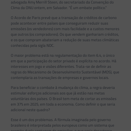
advogada Amy Merrill Steen, do secretariado da Convenção do
Clima da ONU ontem, em Salvador. “É um embate político.”
O Acordo de Paris prevê que a transação de créditos de carbono
pode acontecer entre países que conseguiram reduzir suas
emissões (os vendedores) com mais facilidade e a custos menores
que outros (os compradores). Os que vendem ganhariam créditos,
e os que compram abateriam a redução de suas metas climáticas
conhecidas pela sigla NDC.
O maior problema está na regulamentação do item 6.4, o único
em que a participação do setor privado é explícita no acordo. Há
interesses em jogo e visões diferentes. Trata-se de definir as
regras do Mecanismo de Desenvolvimento Sustentável (MDS), que
contemplaria as transações de empresas e governos locais.
Para beneficiar o combate à mudança do clima, a regra deveria
estimular esforços adicionais aos que já estão nas metas
voluntárias dos países. O Brasil tem meta de cortar as emissões
em 37% em 2025, em toda a economia. Como definir o que seria
adicional neste quadro?
Esse é um dos problemas. A fórmula imaginada pelo governo
brasileiro é interpretada pelos europeus como um sistema que
permite dupla contagem de emissões, o que seria desastroso