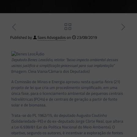
Published by
Saes Advogados
on
23/08/2019
Deputado Benes Leocádio, relator: “baixo impacto ambiental dessas
usinas justifica a simplificação processual para sua implantação”
(Imagem: Cleia Viana/Câmara dos Deputados)
A Comissão de Minas e Energia aprovou nesta quarta-feira (21)
projeto de lei que cria um procedimento simplificado, em uma
única fase, para o licenciamento ambiental de pequenas centrais
hidrelétricas (PCHs) e de centrais de geração a partir de fonte
solar e de biomassa.
Trata-se do PL 1962/15, do deputado Augusto Coutinho
(Solidariedade-PE) e do ex-deputado Jorge Côrte Real, que altera
a Lei 6.938/81 (Lei da Política Nacional do Meio Ambiente). O
objetivo, segundo os autores, é incentivar a exploração de fontes