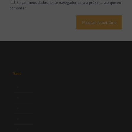
Salvar meus dados neste navegador para a próxima vez que eu
comentar.
Saes
Início
Quem Somos
Atuação
Equipe
Newsletter