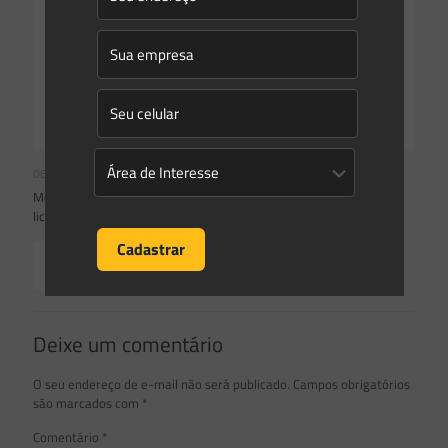
06/05/2021
Mesmo com apoio do governo, relator fala em projeto de
licenciamento com ‘zero ideologia’
Read more
Deixe um comentário
O seu endereço de e-mail não será publicado.
Campos obrigatórios
são marcados com
*
Comentário
*