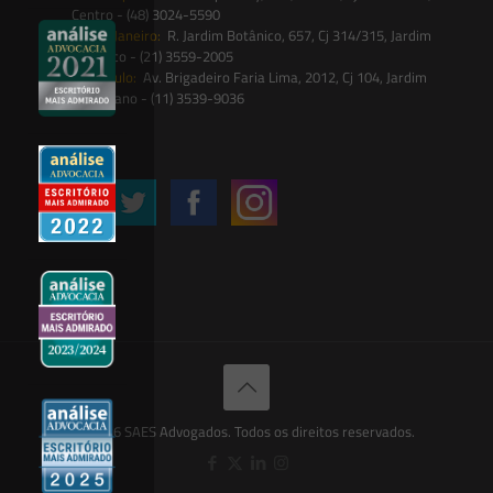
Centro - (48) 3024-5590
Rio de Janeiro:
R. Jardim Botânico, 657, Cj 314/315, Jardim
Botânico - (21) 3559-2005
São Paulo:
Av. Brigadeiro Faria Lima, 2012, Cj 104, Jardim
Paulistano - (11) 3539-9036
Siga-nos
© 2026 SAES Advogados. Todos os direitos reservados.