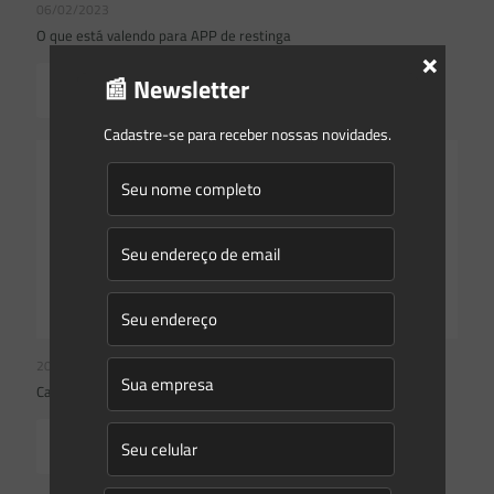
06/02/2023
O que está valendo para APP de restinga
×
📰 Newsletter
Read more
Cadastre-se para receber nossas novidades.
20/01/2022
Camilla Pavan Costa
Read more