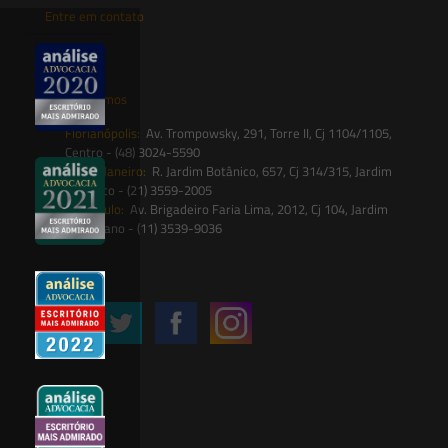
Entre em contato
contato@saesadvogados.com.br
Onde estamos
Florianópolis:
Av. Trompowsky, 291, Torre II, Cj 1104/1105,
Centro - (48) 3024-5590
Rio de Janeiro:
R. Jardim Botânico, 657, Cj 314/315, Jardim
Botânico - (21) 3559-2005
São Paulo:
Av. Brigadeiro Faria Lima, 2012, Cj 104, Jardim
Paulistano - (11) 3539-9036
Siga-nos