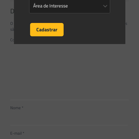
Deixe um comentário
O seu endereço de e-mail não será publicado.
Campos obrigatórios
são marcados com
*
Comentário
*
Nome
*
E-mail
*