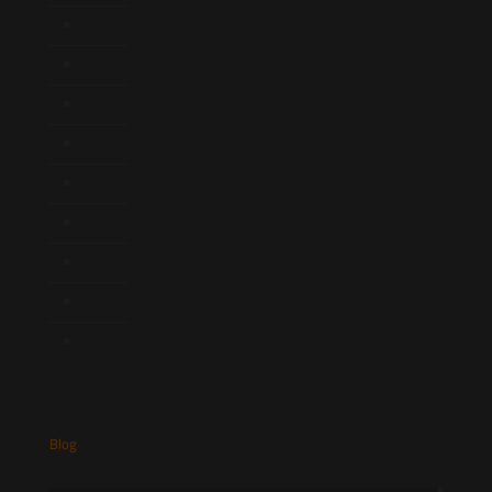
Quem Somos
Atuação
Equipe
Newsletter
Publicações
Artigos
Novidades Legislativas
Informativos
Contato
Blog