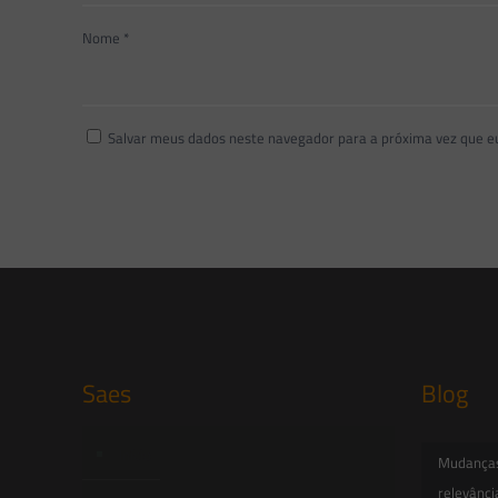
Nome
*
Salvar meus dados neste navegador para a próxima vez que e
Saes
Blog
Início
Mudanças 
relevânci