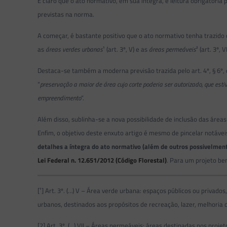
É claro que o ato normativo, em sua íntegra, é leitura obrigatór
previstas na norma.
A começar, é bastante positivo que o ato normativo tenha trazido
as
áreas verdes urbanas
¹ (art. 3º, V) e as
áreas permeáveis
² (art. 3º, VI
Destaca-se também a moderna previsão trazida pelo art. 4º, § 6º,
“
preservação a maior de área cujo corte poderia ser autorizado, que est
empreendimento
”.
Além disso, sublinha-se a nova possibilidade de inclusão das áreas
Enfim, o objetivo deste enxuto artigo é mesmo de pincelar notáve
detalhes a íntegra do ato normativo (além de outros possivelmen
Lei Federal n. 12.651/2012 (Código Florestal)
. Para um projeto bem
[¹] Art. 3º. (…) V – Área verde urbana: espaços públicos ou priva
urbanos, destinados aos propósitos de recreação, lazer, melhoria 
[2] Art. 3º. (…) VII – Áreas permeáveis: áreas destinadas nos proje