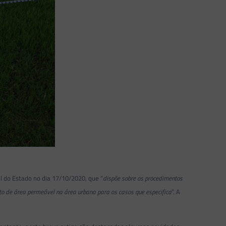
ial do Estado no dia 17/10/2020, que “
dispõe sobre os procedimentos
to de área permeável na área urbana para os casos que especifica
”. A