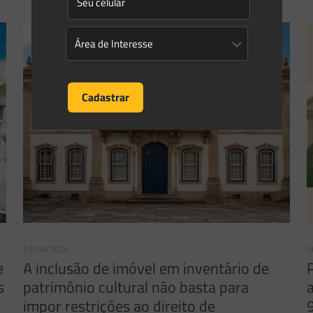
03/08/2026
0
e
A inclusão de imóvel em inventário de
s
patrimônio cultural não basta para
impor restrições ao direito de