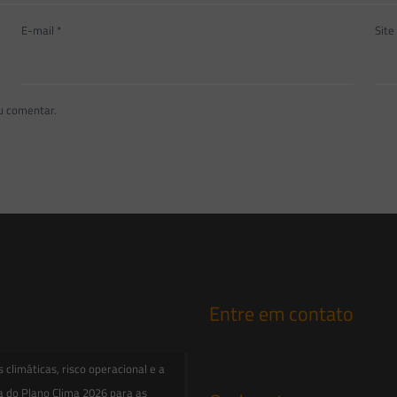
E-mail
*
Site
u comentar.
Entre em contato
contato@saesadvogados.com.br
climáticas, risco operacional e a
a do Plano Clima 2026 para as