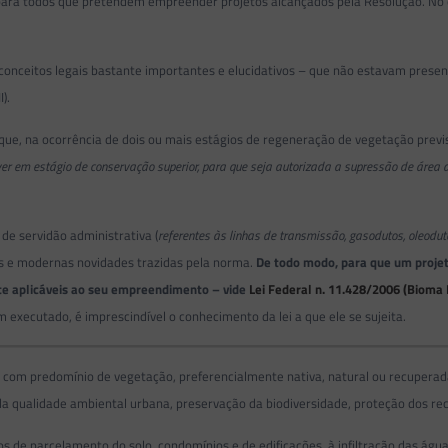
ia para todos que pretendem empreender projetos alcançados pela Resolução. N
 conceitos legais bastante importantes e elucidativos – que não estavam presen
I).
 que, na ocorrência de dois ou mais estágios de regeneração de vegetação prev
iver em estágio de conservação superior, para que seja autorizada a supressão de área
 de servidão administrativa (
referentes às linhas de transmissão, gasodutos, oleodut
is e modernas novidades trazidas pela norma.
De todo modo, para que um proje
te aplicáveis ao seu empreendimento – vide
Lei Federal n. 11.428/2006 (Bioma 
 executado, é imprescindível o conhecimento da lei a que ele se sujeita.
dos, com predomínio de vegetação, preferencialmente nativa, natural ou recuper
da qualidade ambiental urbana, preservação da biodiversidade, proteção dos re
tos de parcelamento do solo, condomínios e de edificações, à infiltração das água