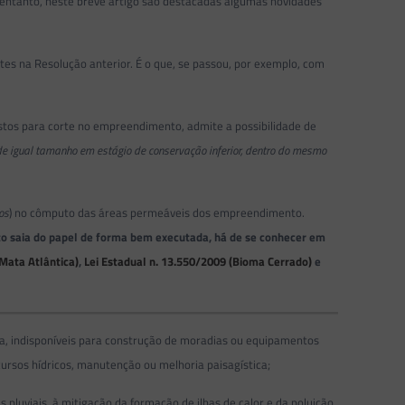
o entanto, neste breve artigo são destacadas algumas novidades
tes na Resolução anterior. É o que, se passou, por exemplo, com
istos para corte no empreendimento, admite a possibilidade de
 de igual tamanho em estágio de conservação inferior, dentro do mesmo
os
) no cômputo das áreas permeáveis dos empreendimento.
to saia do papel de forma bem executada, há de se conhecer em
Mata Atlântica)
,
Lei Estadual n. 13.550/2009 (Bioma Cerrado)
e
ada, indisponíveis para construção de moradias ou equipamentos
cursos hídricos, manutenção ou melhoria paisagística;
s pluviais, à mitigação da formação de ilhas de calor e da poluição