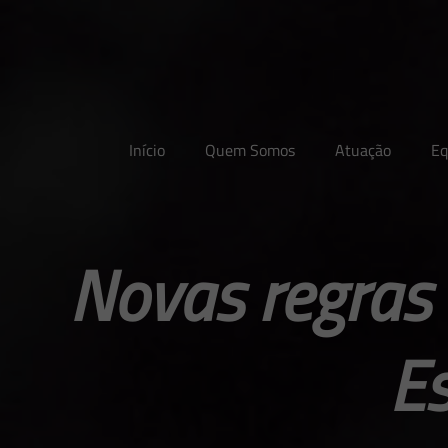
Início
Quem Somos
Atuação
Eq
Novas regras
E