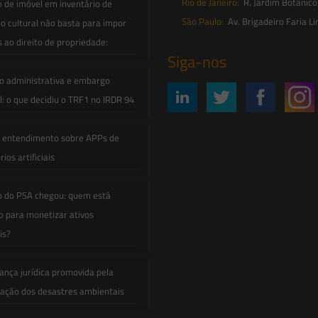
Rio de Janeiro:
R. Jardim Botânico
o de imóvel em inventário de
São Paulo:
Av. Brigadeiro Faria Li
o cultural não basta para impor
s ao direito de propriedade:
Siga-nos
o administrativa e embargo
: o que decidiu o TRF1 no IRDR 94
e entendimento sobre APPs de
ios artificiais
o do PSA chegou: quem está
 para monetizar ativos
is?
ança jurídica promovida pela
zação dos desastres ambientais