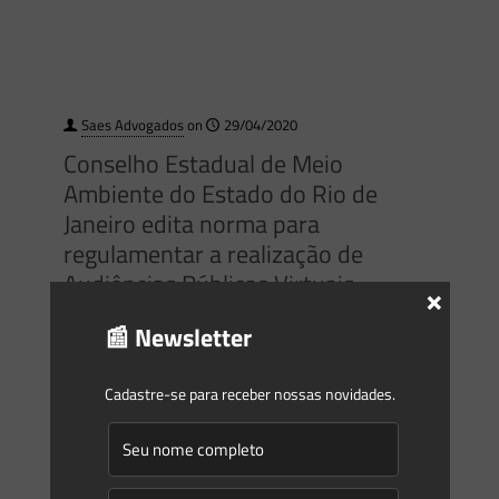
Saes Advogados
on
29/04/2020
Conselho Estadual de Meio
Ambiente do Estado do Rio de
Janeiro edita norma para
regulamentar a realização de
Audiências Públicas Virtuais
×
📰 Newsletter
Inicialmente, de acordo com a Resolução CONEMA n.
89/2020, a Audiência Pública virtual poderá ocorrer tanto
em complemento ao evento presencial quanto de forma
Cadastre-se para receber nossas novidades.
exclusiva. Ocorre
[…]
0
0
Read more