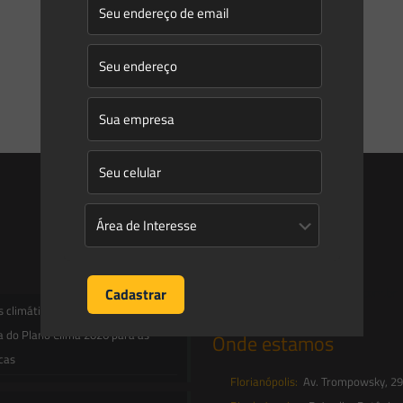
Entre em contato
contato@saesadvogados.com.br
climáticas, risco operacional e a
a do Plano Clima 2026 para as
Onde estamos
icas
Florianópolis:
Av. Trompowsky, 291,