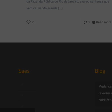
da Fazenda Pública do Rio de Janeiro, exarou sentença que
vem causando grande
[…]
0
0
Read more
Saes
Blog
Início
Mudanças 
relevânci
Quem Somos
hidrelétr
Atuação