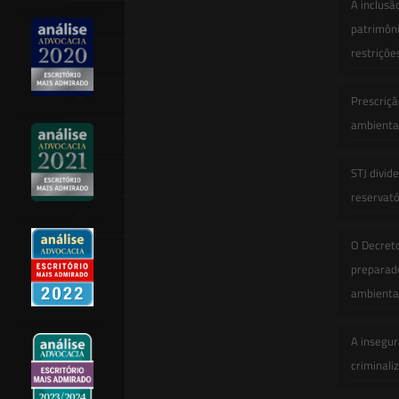
A inclusã
Equipe
patrimôni
restriçõe
Newsletter
Publicações
Prescriçã
ambiental
Artigos
STJ divid
Novidades Legislativas
reservatór
Informativos
O Decret
Contato
preparado
ambienta
A insegur
criminali