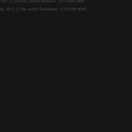
, 657, Cj 314/315, Jardim Botânico - (21) 3559-2005
ma, 2012, Cj 104, Jardim Paulistano - (11) 3539-9036