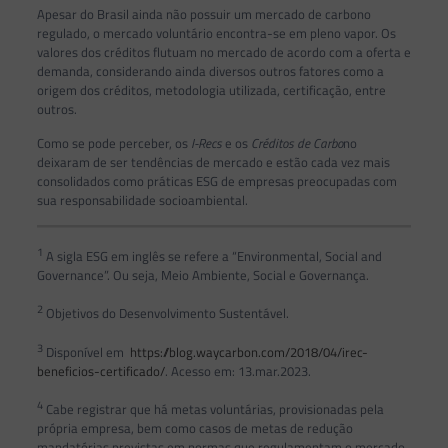
Apesar do Brasil ainda não possuir um mercado de carbono
regulado, o mercado voluntário encontra-se em pleno vapor. Os
valores dos créditos flutuam no mercado de acordo com a oferta e
demanda, considerando ainda diversos outros fatores como a
origem dos créditos, metodologia utilizada, certificação, entre
outros.
Como se pode perceber, os
I-Recs
e os
Créditos de Carbo
no
deixaram de ser tendências de mercado e estão cada vez mais
consolidados como práticas ESG de empresas preocupadas com
sua responsabilidade socioambiental.
1
A sigla ESG em inglês se refere a “Environmental, Social and
Governance”. Ou seja, Meio Ambiente, Social e Governança.
2
Objetivos do Desenvolvimento Sustentável.
3
Disponível em
https://blog.waycarbon.com/2018/04/irec-
beneficios-certificado/
. Acesso em: 13.mar.2023.
4
Cabe registrar que há metas voluntárias, provisionadas pela
própria empresa, bem como casos de metas de redução
mandatórias previstas em normas que regulamentam o mercado