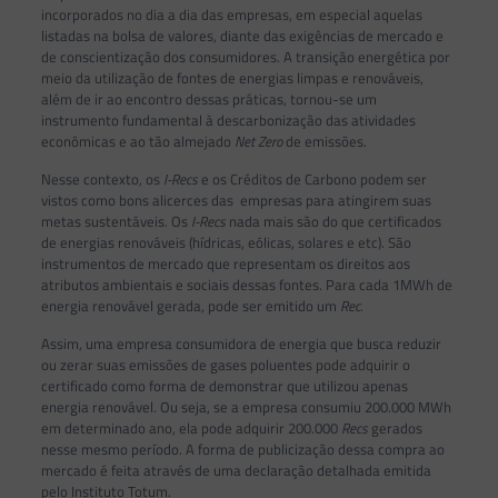
incorporados no dia a dia das empresas, em especial aquelas
listadas na bolsa de valores, diante das exigências de mercado e
de conscientização dos consumidores. A transição energética por
meio da utilização de fontes de energias limpas e renováveis,
além de ir ao encontro dessas práticas, tornou-se um
instrumento fundamental à descarbonização das atividades
econômicas e ao tão almejado
Net Zero
de emissões.
Nesse contexto, os
I-Recs
e os Créditos de Carbono podem ser
vistos como bons alicerces das empresas para atingirem suas
metas sustentáveis. Os
I-Recs
nada mais são do que certificados
de energias renováveis (hídricas, eólicas, solares e etc). São
instrumentos de mercado que representam os direitos aos
atributos ambientais e sociais dessas fontes. Para cada 1MWh de
energia renovável gerada, pode ser emitido um
Rec
.
Assim, uma empresa consumidora de energia que busca reduzir
ou zerar suas emissões de gases poluentes pode adquirir o
certificado como forma de demonstrar que utilizou apenas
energia renovável. Ou seja, se a empresa consumiu 200.000 MWh
em determinado ano, ela pode adquirir 200.000
Recs
gerados
nesse mesmo período. A forma de publicização dessa compra ao
mercado é feita através de uma declaração detalhada emitida
pelo Instituto Totum.