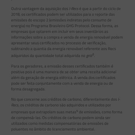
Outra vantagem da aquisição dos
I-Recs
é que a partir do ciclo de
2018, os certificados podem ser utilizados para o reporte das
emissões do escopo 2 (emissões indiretas pelo consumo de
energia) no Programa Brasileiro GHG Protocol. Dessa forma, as
empresas que optarem em incluir em seus inventários as
informações sobre a compra e venda de energia renovável podem
apresentar seus certificados no processo de verificação,
subtraindo a quantia da energia renovável referente aos Recs
3
adquiridos da quantidade total adquirida no
grid
.
Para os geradores, a emissão desses certificados também é
positiva pois é uma maneira de se obter uma receita adicional
além da geração de energia elétrica. A venda dos certificados
pode ser feita conjuntamente com a venda de energia ou de
forma desagregada.
No que concerne aos créditos de carbono, diferentemente dos
I-
Recs
, os créditos de carbono são adquiridos e utilizados por
4
empresas que extrapolam suas metas
de emissões, como forma
de compensá-las. Os créditos de carbono podem ainda ser
utilizados como medidas compensatórias de emissões de
poluentes no âmbito do licenciamento ambiental.