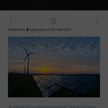
Published by
Gleyse Gulin
on
13/03/2023
1
2
As práticas ESG
e o atendimento aos ODS
2030 da ONU foram