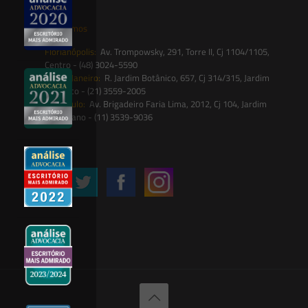
Onde estamos
Florianópolis:
Av. Trompowsky, 291, Torre II, Cj 1104/1105,
Centro - (48) 3024-5590
Rio de Janeiro:
R. Jardim Botânico, 657, Cj 314/315, Jardim
Botânico - (21) 3559-2005
São Paulo:
Av. Brigadeiro Faria Lima, 2012, Cj 104, Jardim
Paulistano - (11) 3539-9036
Siga-nos