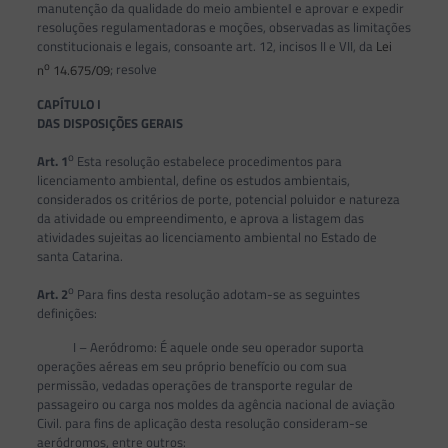
manutenção da qualidade do meio ambiente‖ e aprovar e expedir
resoluções regulamentadoras e moções, observadas as limitações
constitucionais e legais, consoante art. 12, incisos II e VII, da
Lei
o
n
14.675/09
; resolve
CAPÍTULO I
DAS DISPOSIÇÕES GERAIS
o
Art. 1
Esta resolução estabelece procedimentos para
licenciamento ambiental, define os estudos ambientais,
considerados os critérios de porte, potencial poluidor e natureza
da atividade ou empreendimento, e aprova a listagem das
atividades sujeitas ao licenciamento ambiental no Estado de
santa Catarina.
o
Art.
2
Para fins desta resolução adotam-se as seguintes
definições:
I – Aeródromo: É aquele onde seu operador suporta
operações aéreas em seu próprio benefício ou com sua
permissão, vedadas operações de transporte regular de
passageiro ou carga nos moldes da agência nacional de aviação
Civil. para fins de aplicação desta resolução consideram-se
aeródromos, entre outros: