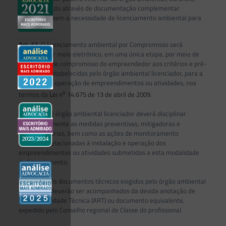
fundamentado através de documentação complementar
necessária, sem a necessidade de licenciamento ambiental para
ampliação.
Art.
12.
O licenciamento ambiental por Compromisso será
efetuado por meio eletrônico, em uma única etapa, por meio de
declaração de compromisso do empreendedor aos critérios e pré-
condições estabelecidas pelo órgão ambiental licenciador, para a
instalação e operação de empreendimentos ou atividades, nos
o
termos da
Lei n
14.675 de 13 de abril de 2009
.
o
§ 1
O órgão ambiental licenciador deverá disciplinar
antecipadamente as medidas preventivas, mitigadoras e
compensatórias, bem como as ações de monitoramento
ambiental relacionadas à instalação e operação dos
empreendimentos ou atividades submetidas a esta modalidade
de licenciamento.
o
§ 2
Os documentos técnicos exigidos pelo órgão ambiental
licenciador deverão ser acompanhados da devida anotação de
responsabilidade Técnica (ART) ou documento equivalente,
expedido pelo Conselho regional de Classe do profissional.