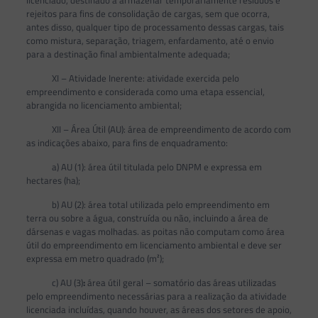
licenciado, destinado a armazenar temporariamente resíduos e
rejeitos para fins de consolidação de cargas, sem que ocorra,
antes disso, qualquer tipo de processamento dessas cargas, tais
como mistura, separação, triagem, enfardamento, até o envio
para a destinação final ambientalmente adequada;
XI – Atividade Inerente: atividade exercida pelo
empreendimento e considerada como uma etapa essencial,
abrangida no licenciamento ambiental;
XII – Área Útil (AU): área de empreendimento de acordo com
as indicações abaixo, para fins de enquadramento:
a) AU (1): área útil titulada pelo DNPM e expressa em
hectares (ha);
b) AU (2): área total utilizada pelo empreendimento em
terra ou sobre a água, construída ou não, incluindo a área de
dársenas e vagas molhadas. as poitas não computam como área
útil do empreendimento em licenciamento ambiental e deve ser
expressa em metro quadrado (m²);
c) AU (3)
:
área útil geral – somatório das áreas utilizadas
pelo empreendimento necessárias para a realização da atividade
licenciada incluídas, quando houver, as áreas dos setores de apoio,