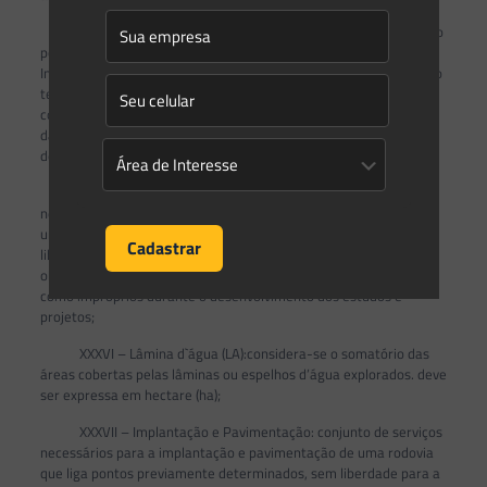
XXXIV – Impacto ambiental de âmbito local: aquele causado
por empreendimento cuja Área de Intervenção (AI) e Área de
Influência Direta (AID) da atividade estejam localizadas em espaço
territorial de um único município e cujas características,
considerados os critérios de porte, potencial poluidor e natureza
da atividade ou empreendimento, se enquadrem na tipologia
definida pelo CONSEMA;
XXXV – Implantação Pioneira:conjunto de serviços
necessários para a implantação, com ou sem pavimentação, de
uma rodovia que liga pontos previamente determinados, com
liberdade para a escolha de traçado, respeitando-se os pontos
obrigatórios de passagem e evitando-se aqueles diagnosticados
como impróprios durante o desenvolvimento dos estudos e
projetos;
XXXVI – Lâmina d`água (LA):considera-se o somatório das
áreas cobertas pelas lâminas ou espelhos d’água explorados. deve
ser expressa em hectare (ha);
XXXVII – Implantação e Pavimentação: conjunto de serviços
necessários para a implantação e pavimentação de uma rodovia
que liga pontos previamente determinados, sem liberdade para a