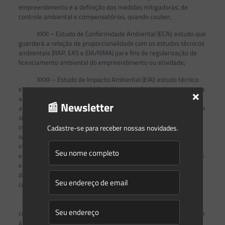
empreendimento e a definição das medidas mitigadoras, de
controle ambiental e compensatórias, quando couber;
XXXI – Estudo de Conformidade Ambiental (ECA): estudo que
guardará a relação de proporcionalidade com os estudos técnicos
ambientais (RAP, EAS e EIA/RIMA) para fins de regularização de
licenciamento ambiental do empreendimento ou atividade;
XXXII – Estudo de Impacto Ambiental (EIA): estudo técnico
elaborado por equipe multidisciplinar que oferece elementos para
×
a análise da viabilidade ambiental de empreendimentos ou
📰 Newsletter
atividades consideradas potencial ou efetivamente causadoras de
significativa degradação do meio ambiente. o EIA deve abordar a
interação entre elementos dos meios físico, biológico e
Cadastre-se para receber nossas novidades.
socioeconômico, buscando a elaboração de um diagnóstico
integrado das áreas de influência direta e indireta do
empreendimento, possibilitando a avaliação dos impactos diretos
e indiretos resultantes da implantação do empreendimento e a
definição das medidas mitigadoras, de controle ambiental e
compensatórias;
XXXIII – Família de Baixa Renda: aquela que atenda aos
o
critérios definidos no art. 5
, da
Lei no 14.620/2023
, ou norma que
a suceda;