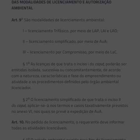
DAS MODALIDADES DE LICENCIAMENTO E AUTORIZAÇÃO
AMBIENTAL
o
Art.
9
São modalidades de licenciamento ambiental:
I – licenciamento Trifásico, por meio de LAP, LAI e LAO;
II – licenciamento simplificado, por meio de AuA;
III – licenciamento por Compromisso, por meio de LaC.
o
§ 1
As licenças de que trata o inciso i do
caput
, poderão ser
emitidas isolada, sucessiva ou concomitantemente, de acordo
com a natureza, características e fase do empreendimento ou
atividade e os procedimentos definidos pelo órgão ambiental
licenciador.
o
§ 2
O licenciamento simplificado de que trata o inciso II
do
caput
, aplicar-se-á nos termos e casos taxativamente previstos
no anexo VI, nos quais se prevê a expedição de AuA.
Art.
10.
No pedido de licenciamento, o requerente deve informar
todas as atividades licenciáveis.
o
§ 1
O estudo ambiental exigido para fins de licenciamento