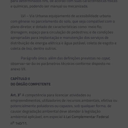
para determinados fins, de acordo com suas características físicas
e químicas, podendo ser manual ou mecanizada.
LVI – Via Urbana
:
equipamento de acessibilidade urbana
com gênese no parcelamento do solo, que seja compatível com o
plano diretor, e dotado de características como: meio fio;
drenagem; espaço para circulação de pedestres; e de condições
apropriadas para implantação e manutenção dos serviços de
distribuição de energia elétrica e água potável, coleta de esgoto e
coleta de lixo, dentre outros.
Parágrafo único. além das definições previstas no
caput
,
observar-se-ão os parâmetros técnicos conforme disposto no
anexo VII.
CAPÍTULO II
DO ÓRGÃO COMPETENTE
o
Art.
3
A competência para licenciar atividades ou
empreendimentos, utilizadores de recursos ambientais, efetiva ou
potencialmente poluidores ou capazes, sob qualquer forma, de
causar degradação ambiental deve atender à legislação
ambiental aplicável, em especial à
Lei Complementar Federal
o
n
140/11
.