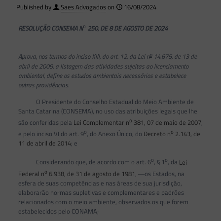
Published by
Saes Advogados
on
16/08/2024
o
RESOLUÇÃO CONSEMA N
250, DE 8 DE AGOSTO DE 2024
o
Aprova, nos termos do inciso XIII, do art. 12, da Lei n
14.675, de 13 de
abril de 2009, a listagem das atividades sujeitas ao licenciamento
ambiental, define os estudos ambientais necessários e estabelece
outras providências.
O Presidente do Conselho Estadual do Meio Ambiente de
Santa Catarina (CONSEMA), no uso das atribuições legais que lhe
o
são conferidas pela
Lei Complementar n
381, 07 de maio de 2007
,
o
o
e pelo inciso VI do art. 9
, do Anexo Único, do
Decreto n
2.143, de
11 de abril de 2014
; e
o
o
Considerando que, de acordo com o art. 6
, § 1
, da
Lei
o
Federal n
6.938, de 31 de agosto de 1981
, ―os Estados, na
esfera de suas competências e nas áreas de sua jurisdição,
elaborarão normas supletivas e complementares e padrões
relacionados com o meio ambiente, observados os que forem
estabelecidos pelo CONAMA;