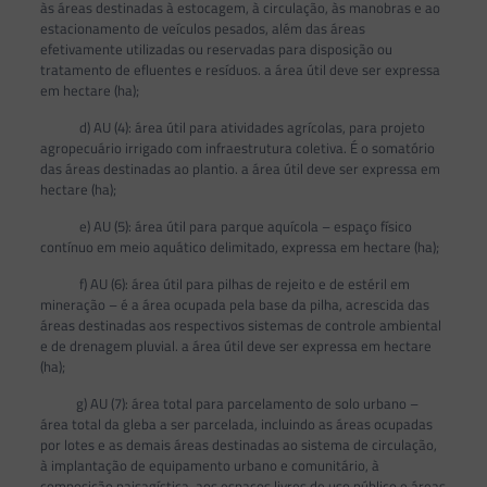
às áreas destinadas à estocagem, à circulação, às manobras e ao
estacionamento de veículos pesados, além das áreas
efetivamente utilizadas ou reservadas para disposição ou
tratamento de efluentes e resíduos. a área útil deve ser expressa
em hectare (ha);
d) AU (4): área útil para atividades agrícolas, para projeto
agropecuário irrigado com infraestrutura coletiva. É o somatório
das áreas destinadas ao plantio. a área útil deve ser expressa em
hectare (ha);
e) AU (5): área útil para parque aquícola – espaço físico
contínuo em meio aquático delimitado, expressa em hectare (ha);
f) AU (6): área útil para pilhas de rejeito e de estéril em
mineração – é a área ocupada pela base da pilha, acrescida das
áreas destinadas aos respectivos sistemas de controle ambiental
e de drenagem pluvial. a área útil deve ser expressa em hectare
(ha);
g) AU (7): área total para parcelamento de solo urbano –
área total da gleba a ser parcelada, incluindo as áreas ocupadas
por lotes e as demais áreas destinadas ao sistema de circulação,
à implantação de equipamento urbano e comunitário, à
composição paisagística, aos espaços livres de uso público e áreas