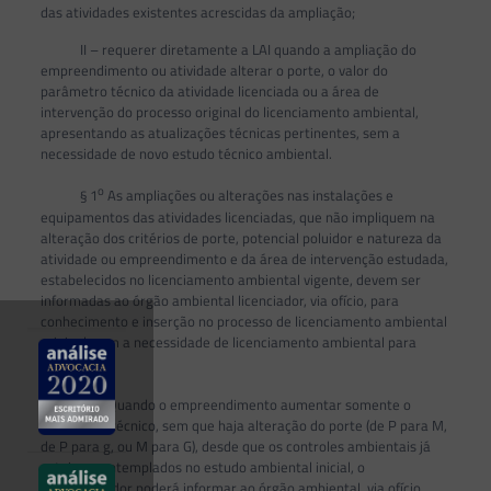
das atividades existentes acrescidas da ampliação;
II – requerer diretamente a LAI quando a ampliação do
empreendimento ou atividade alterar o porte, o valor do
parâmetro técnico da atividade licenciada ou a área de
intervenção do processo original do licenciamento ambiental,
apresentando as atualizações técnicas pertinentes, sem a
necessidade de novo estudo técnico ambiental.
o
§ 1
As ampliações ou alterações nas instalações e
equipamentos das atividades licenciadas, que não impliquem na
alteração dos critérios de porte, potencial poluidor e natureza da
atividade ou empreendimento e da área de intervenção estudada,
estabelecidos no licenciamento ambiental vigente, devem ser
informadas ao órgão ambiental licenciador, via ofício, para
conhecimento e inserção no processo de licenciamento ambiental
original, sem a necessidade de licenciamento ambiental para
ampliação.
o
§ 2
Quando o empreendimento aumentar somente o
parâmetro técnico, sem que haja alteração do porte (de P para M,
de P para g, ou M para G), desde que os controles ambientais já
estejam contemplados no estudo ambiental inicial, o
empreendedor poderá informar ao órgão ambiental, via ofício,