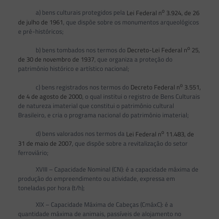
o
a) bens culturais protegidos pela
Lei Federal n
3.924, de 26
de julho de 1961
, que dispõe sobre os monumentos arqueológicos
e pré-históricos;
o
b) bens tombados nos termos do
Decreto-Lei Federal n
25,
de 30 de novembro de 1937
, que organiza a proteção do
patrimônio histórico e artístico nacional;
o
c) bens registrados nos termos do
Decreto Federal n
3.551,
de 4 de agosto de 2000
, o qual institui o registro de Bens Culturais
de natureza imaterial que constitui o patrimônio cultural
Brasileiro, e cria o programa nacional do patrimônio imaterial;
o
d) bens valorados nos termos da
Lei Federal n
11.483, de
31 de maio de 2007
, que dispõe sobre a revitalização do setor
ferroviário;
XVIII – Capacidade Nominal (CN): é a capacidade máxima de
produção do empreendimento ou atividade, expressa em
toneladas por hora (t/h);
XIX – Capacidade Máxima de Cabeças (CmáxC): é a
quantidade máxima de animais, passíveis de alojamento no