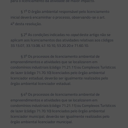
para o licenciamento da atividade de maior impacto.
o
§ 1
O órgão ambiental responsável pelo licenciamento
inicial deverá encaminhar o processo, observando-se o art.
o
4
desta resolução.
o
§ 2
As condições indicadas no
caput
deste artigo não se
aplicam aos licenciamentos das atividades relativas aos códigos
33.13.07, 33.13.08, 47.10.10, 53.20.20 e 71.60.10.
o
§ 3
Os processos de licenciamento ambiental de
empreendimentos e atividades que se localizarem em
condomínios industriais (código 71.21.11) ou Complexos Turísticos
de lazer (código 71.70.10) licenciados pelo órgão ambiental
licenciador estadual, deverão ser igualmente realizados pelo
órgão ambiental licenciador estadual.
o
§ 4
Os processos de licenciamento ambiental de
empreendimentos e atividades que se localizarem em
condomínios industriais (código 71.21.11) ou Complexos Turísticos
de lazer (código 71.70.10) licenciados pelo órgão ambiental
licenciador municipal, deverão ser igualmente realizados pelo
órgão ambiental licenciador municipal.