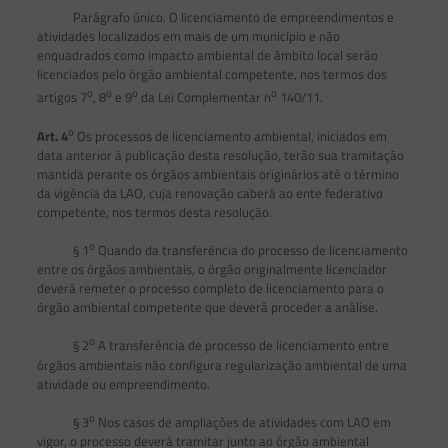
Parágrafo único. O licenciamento de empreendimentos e
atividades localizados em mais de um município e não
enquadrados como impacto ambiental de âmbito local serão
licenciados pelo órgão ambiental competente, nos termos dos
o
o
o
o
artigos 7
, 8
e 9
da Lei Complementar n
140/11.
o
Art.
4
Os processos de licenciamento ambiental, iniciados em
data anterior à publicação desta resolução, terão sua tramitação
mantida perante os órgãos ambientais originários até o término
da vigência da LAO, cuja renovação caberá ao ente federativo
competente, nos termos desta resolução.
o
§ 1
Quando da transferência do processo de licenciamento
entre os órgãos ambientais, o órgão originalmente licenciador
deverá remeter o processo completo de licenciamento para o
órgão ambiental competente que deverá proceder a análise.
o
§ 2
A transferência de processo de licenciamento entre
órgãos ambientais não configura regularização ambiental de uma
atividade ou empreendimento.
o
§ 3
Nos casos de ampliações de atividades com LAO em
vigor, o processo deverá tramitar junto ao órgão ambiental