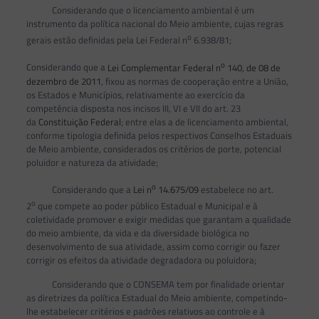
Considerando que o licenciamento ambiental é um
instrumento da política nacional do Meio ambiente, cujas regras
o
gerais estão definidas pela Lei Federal n
6.938/81;
o
Considerando que a
Lei Complementar Federal n
140, de 08 de
dezembro de 2011
, fixou as normas de cooperação entre a União,
os Estados e Municípios, relativamente ao exercício da
competência disposta nos incisos III, VI e VII do art. 23
da
Constituição Federal
; entre elas a de licenciamento ambiental,
conforme tipologia definida pelos respectivos Conselhos Estaduais
de Meio ambiente, considerados os critérios de porte, potencial
poluidor e natureza da atividade;
o
Considerando que a
Lei n
14.675/09
estabelece no art.
o
2
que compete ao poder público Estadual e Municipal e à
coletividade promover e exigir medidas que garantam a qualidade
do meio ambiente, da vida e da diversidade biológica no
desenvolvimento de sua atividade, assim como corrigir ou fazer
corrigir os efeitos da atividade degradadora ou poluidora;
Considerando que o CONSEMA tem por finalidade orientar
as diretrizes da política Estadual do Meio ambiente, competindo-
lhe estabelecer critérios e padrões relativos ao controle e à