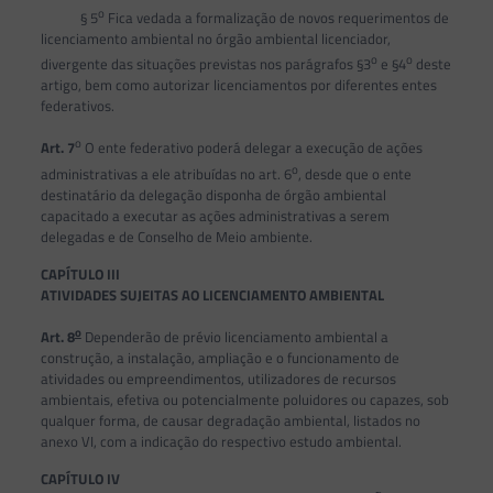
o
§ 5
Fica vedada a formalização de novos requerimentos de
licenciamento ambiental no órgão ambiental licenciador,
o
o
divergente das situações previstas nos parágrafos §3
e §4
deste
artigo, bem como autorizar licenciamentos por diferentes entes
federativos.
o
Art. 7
O ente federativo poderá delegar a execução de ações
o
administrativas a ele atribuídas no art. 6
, desde que o ente
destinatário da delegação disponha de órgão ambiental
capacitado a executar as ações administrativas a serem
delegadas e de Conselho de Meio ambiente.
CAPÍTULO III
ATIVIDADES SUJEITAS AO LICENCIAMENTO AMBIENTAL
o
Art.
8
Dependerão de prévio licenciamento ambiental a
construção, a instalação, ampliação e o funcionamento de
atividades ou empreendimentos, utilizadores de recursos
ambientais, efetiva ou potencialmente poluidores ou capazes, sob
qualquer forma, de causar degradação ambiental, listados no
anexo VI, com a indicação do respectivo estudo ambiental.
CAPÍTULO IV