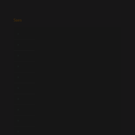
Saes
Início
Quem Somos
Atuação
Equipe
Newsletter
Publicações
Artigos
Novidades Legislativas
Informativos
Contato