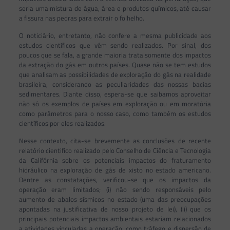
seria uma mistura de água, área e produtos químicos, até causar
a fissura nas pedras para extrair o folhelho.
O noticiário, entretanto, não confere a mesma publicidade aos
estudos científicos que vêm sendo realizados. Por sinal, dos
poucos que se fala, a grande maioria trata somente dos impactos
da extração do gás em outros países. Quase não se tem estudos
que analisam as possibilidades de exploração do gás na realidade
brasileira, considerando as peculiaridades das nossas bacias
sedimentares. Diante disso, espera-se que saibamos aproveitar
não só os exemplos de países em exploração ou em moratória
como parâmetros para o nosso caso, como também os estudos
científicos por eles realizados.
Nesse contexto, cita-se brevemente as conclusões de recente
relatório cientifico realizado pelo Conselho de Ciência e Tecnologia
da Califórnia sobre os potenciais impactos do fraturamento
hidráulico na exploração de gás de xisto no estado americano.
Dentre as constatações, verificou-se que os impactos da
operação eram limitados; (i) não sendo responsáveis pelo
aumento de abalos sísmicos no estado (uma das preocupações
apontadas na justificativa de nosso projeto de lei), (ii) que os
principais potenciais impactos ambientais estariam relacionados
a atividades vinculadas a operação, como tráfego e dispersão de