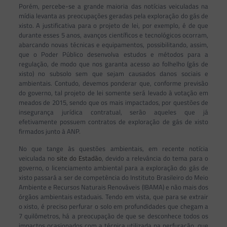
Porém, percebe-se a grande maioria das notícias veiculadas na
mídia levanta as preocupações geradas pela exploração do gás de
xisto. A justificativa para o projeto de lei, por exemplo, é de que
durante esses 5 anos, avanços científicos e tecnológicos ocorram,
abarcando novas técnicas e equipamentos, possibilitando, assim,
que o Poder Público desenvolva estudos e métodos para a
regulação, de modo que nos garanta acesso ao folhelho (gás de
xisto) no subsolo sem que sejam causados danos sociais e
ambientais. Contudo, devemos ponderar que, conforme previsão
do governo, tal projeto de lei somente será levado à votação em
meados de 2015, sendo que os mais impactados, por questões de
insegurança jurídica contratual, serão aqueles que já
efetivamente possuem contratos de exploração de gás de xisto
firmados junto à ANP.
No que tange às questões ambientais, em recente notícia
veiculada no
site do Estadão
, devido a relevância do tema para o
governo, o licenciamento ambiental para a exploração do gás de
xisto passará a ser de competência do Instituto Brasileiro do Meio
Ambiente e Recursos Naturais Renováveis (IBAMA) e não mais dos
órgãos ambientais estaduais. Tendo em vista, que para se extrair
o xisto, é preciso perfurar o solo em profundidades que chegam a
7 quilômetros, há a preocupação de que se desconhece todos os
impactos ocasionados com a técnica utilizada na perfuração, que