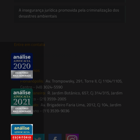
A insegurança jurídica promovida pela criminalização dos
desastres ambientais
Entre em contato
contato@saesadvogados.com.br
Onde estamos
Florianópolis:
Av. Trompowsky, 291, Torre II, Cj 1104/1105,
Centro - (48) 3024-5590
Rio de Janeiro:
R. Jardim Botânico, 657, Cj 314/315, Jardim
Botânico - (21) 3559-2005
São Paulo:
Av. Brigadeiro Faria Lima, 2012, Cj 104, Jardim
Paulistano - (11) 3539-9036
Siga-nos