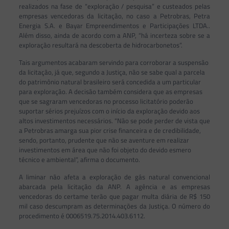
realizados na fase de “exploração / pesquisa” e custeados pelas
empresas vencedoras da licitação, no caso a Petrobras, Petra
Energia S.A. e Bayar Empreendimentos e Participações LTDA..
Além disso, ainda de acordo com a ANP, “há incerteza sobre se a
exploração resultará na descoberta de hidrocarbonetos”.
Tais argumentos acabaram servindo para corroborar a suspensão
da licitação, já que, segundo a Justiça, não se sabe qual a parcela
do patrimônio natural brasileiro será concedida a um particular
para exploração. A decisão também considera que as empresas
que se sagraram vencedoras no processo licitatório poderão
suportar sérios prejuízos com o início da exploração devido aos
altos investimentos necessários. “Não se pode perder de vista que
a Petrobras amarga sua pior crise financeira e de credibilidade,
sendo, portanto, prudente que não se aventure em realizar
investimentos em área que não foi objeto do devido esmero
técnico e ambiental”, afirma o documento.
A liminar não afeta a exploração de gás natural convencional
abarcada pela licitação da ANP. A agência e as empresas
vencedoras do certame terão que pagar multa diária de R$ 150
mil caso descumpram as determinações da Justiça. O número do
procedimento é 0006519.75.2014.403.6112.