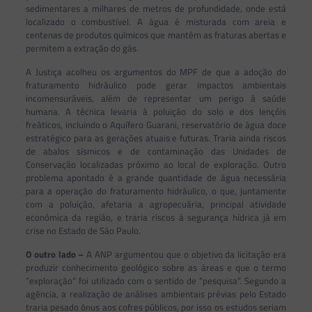
sedimentares a milhares de metros de profundidade, onde está
localizado o combustível. A água é misturada com areia e
centenas de produtos químicos que mantêm as fraturas abertas e
permitem a extração do gás.
A Justiça acolheu os argumentos do MPF de que a adoção do
fraturamento hidráulico pode gerar impactos ambientais
incomensuráveis, além de representar um perigo à saúde
humana. A técnica levaria à poluição do solo e dos lençóis
freáticos, incluindo o Aquífero Guarani, reservatório de água doce
estratégico para as gerações atuais e futuras. Traria ainda riscos
de abalos sísmicos e de contaminação das Unidades de
Conservação localizadas próximo ao local de exploração. Outro
problema apontado é a grande quantidade de água necessária
para a operação do fraturamento hidráulico, o que, juntamente
com a poluição, afetaria a agropecuária, principal atividade
econômica da região, e traria riscos à segurança hídrica já em
crise no Estado de São Paulo.
O outro lado –
A ANP argumentou que o objetivo da licitação era
produzir conhecimento geológico sobre as áreas e que o termo
“exploração” foi utilizado com o sentido de “pesquisa”. Segundo a
agência, a realização de análises ambientais prévias pelo Estado
traria pesado ônus aos cofres públicos, por isso os estudos seriam