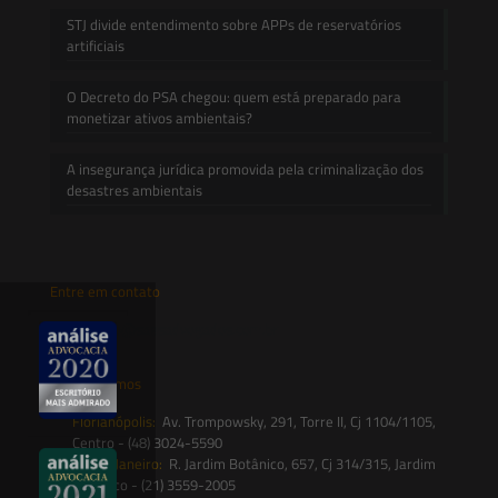
STJ divide entendimento sobre APPs de reservatórios
artificiais
O Decreto do PSA chegou: quem está preparado para
monetizar ativos ambientais?
A insegurança jurídica promovida pela criminalização dos
desastres ambientais
Entre em contato
contato@saesadvogados.com.br
Onde estamos
Florianópolis:
Av. Trompowsky, 291, Torre II, Cj 1104/1105,
Centro - (48) 3024-5590
Rio de Janeiro:
R. Jardim Botânico, 657, Cj 314/315, Jardim
Botânico - (21) 3559-2005