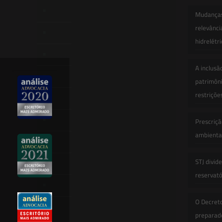
Início
Mudanças 
relevânci
Quem Somos
hidrelétr
Atuação
A inclusã
Equipe
patrimôni
restriçõe
Newsletter
Publicações
Prescriçã
ambiental
Artigos
STJ divid
Novidades Legislativas
reservatór
Informativos
O Decret
Contato
preparado