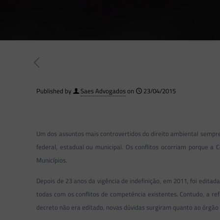
Published by
Saes Advogados
on
23/04/2015
Um dos assuntos mais controvertidos do direito ambiental sempre
federal, estadual ou municipal. Os conflitos ocorriam porque 
Municípios.
Depois de 23 anos da vigência de indefinição, em 2011, foi edita
todas com os conflitos de competência existentes. Contudo, a ref
decreto não era editado, novas dúvidas surgiram quanto ao órgã