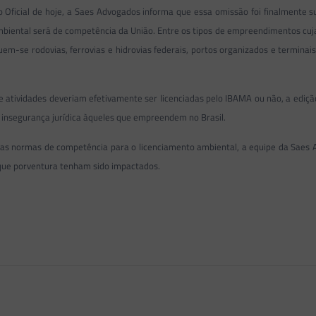
o Oficial de hoje, a Saes Advogados informa que essa omissão foi finalmente s
mbiental será de competência da União. Entre os tipos de empreendimentos cuj
luem-se rodovias, ferrovias e hidrovias federais, portos organizados e terminai
 atividades deveriam efetivamente ser licenciadas pelo IBAMA ou não, a ediçã
 insegurança jurídica àqueles que empreendem no Brasil.
 as normas de competência para o licenciamento ambiental, a equipe da Saes 
 que porventura tenham sido impactados.