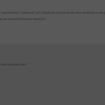
r mais efetiva e “soberana” em relação às secretarias de meio-ambiente e aos p
ivas de empreendimentos náuticos?
os são marcados com
*