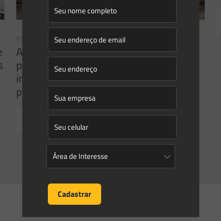
03/08/2026
e
A inclusão de imóvel em inventário de
s
patrimônio cultural não basta para
impor restrições ao direito de
propriedade:
Read more