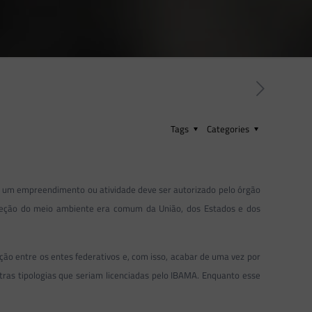
Tags
Categories
se um empreendimento ou atividade deve ser autorizado pelo órgão
roteção do meio ambiente era comum da União, dos Estados e dos
ção entre os entes federativos e, com isso, acabar de uma vez por
utras tipologias que seriam licenciadas pelo IBAMA. Enquanto esse