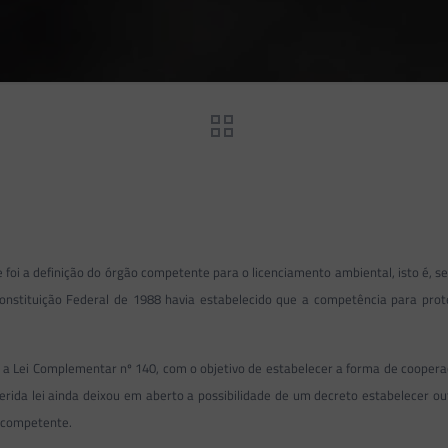
 foi a definição do órgão competente para o licenciamento ambiental, isto é, 
a Constituição Federal de 1988 havia estabelecido que a competência para p
da a Lei Complementar nº 140, com o objetivo de estabelecer a forma de coopera
erida lei ainda deixou em aberto a possibilidade de um decreto estabelecer o
o competente.