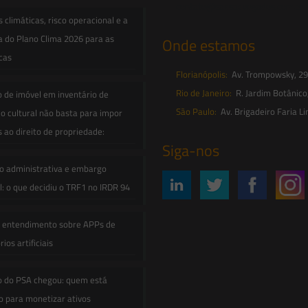
contato@saesadvogados.com.br
climáticas, risco operacional e a
a do Plano Clima 2026 para as
Onde estamos
icas
Florianópolis:
Av. Trompowsky, 291,
Rio de Janeiro:
R. Jardim Botânico
o de imóvel em inventário de
São Paulo:
Av. Brigadeiro Faria Li
o cultural não basta para impor
s ao direito de propriedade:
Siga-nos
o administrativa e embargo
: o que decidiu o TRF1 no IRDR 94
e entendimento sobre APPs de
ios artificiais
o do PSA chegou: quem está
 para monetizar ativos