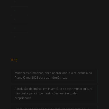
Publicações
Artigos
Novidades Legislativas
Informativos
Contato
Blog
Mudanças climáticas, risco operacional e a relevância do
Plano Clima 2026 para as hidrelétricas
A inclusão de imóvel em inventário de patrimônio cultural
não basta para impor restrições ao direito de
propriedade:
Prescrição administrativa e embargo ambiental: o que