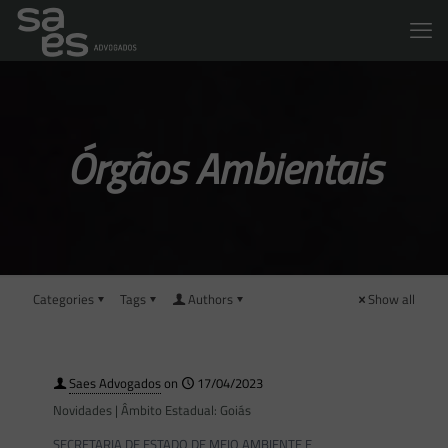
Órgãos Ambientais
Categories
Tags
Authors
Show all
Saes Advogados
on
17/04/2023
Novidades | Âmbito Estadual: Goiás
SECRETARIA DE ESTADO DE MEIO AMBIENTE E