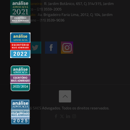
Rio de Janeiro:
R. Jardim Botânico, 657, Cj 314/315, Jardim
Botânico - (21) 3559-2005
São Paulo:
Av. Brigadeiro Faria Lima, 2012, Cj 104, Jardim
Paulistano - (11) 3539-9036
Siga-nos
© 2026 SAES Advogados. Todos os direitos reservados.