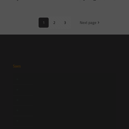
1
2
3
Next page
Saes
Início
Quem Somos
Atuação
Equipe
Newsletter