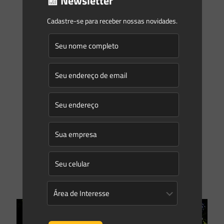
📰 Newsletter
2021 Institui o procedimento administrativo para a
operacionalização e cumprimento da compensação
Cadastre-se para receber nossas novidades.
ambiental de que trata o
[…]
0
0
Read more
Saes Advogados
on
13/10/2020
SC perde R$ 40 bilhões em projetos que aguardam
licenciamento ambiental
IMA aumentou a capacidade de avaliação dos processos de
licenciamento ambiental O Instituto de Meio Ambiente de
Santa Catarina (IMA) tem 2010 processos de licenciamento
ou
[…]
0
0
Read more