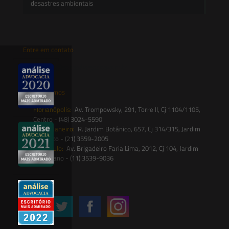
desastres ambientais
Entre em contato
contato@saesadvogados.com.br
Onde estamos
Florianópolis:
Av. Trompowsky, 291, Torre II, Cj 1104/1105,
Centro - (48) 3024-5590
Rio de Janeiro:
R. Jardim Botânico, 657, Cj 314/315, Jardim
Botânico - (21) 3559-2005
São Paulo:
Av. Brigadeiro Faria Lima, 2012, Cj 104, Jardim
Paulistano - (11) 3539-9036
Siga-nos