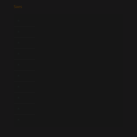
Saes
Início
Quem Somos
Atuação
Equipe
Newsletter
Publicações
Artigos
Novidades Legislativas
Informativos
Contato