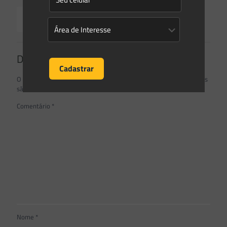
Read more
Deixe um comentário
O seu endereço de e-mail não será publicado.
Campos obrigatórios
são marcados com
*
Comentário
*
Nome
*