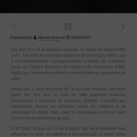
Published by
Marcos Saes
on
29/09/2015
Dos dias 23 a 25 de setembro ocorreu, na cidade de Salvador/BA,
o 87º Encontro Nacional da Indústria e da Construção (ENIC), que
é reconhecidamente o principal evento brasileiro do calendário
anual da Câmara Brasileira da Indústria da Construção (CBIC),
órgão que representa em âmbito nacional todos os segmentos do
setor.
Nesse ano, o tema do evento foi “Brasil mais eficiente, país mais
justo”. Por três dias, os mais de 1800 presentes puderam
acompanhar e participar de palestras, debates, e painéis que
objetivaram discutir os próximos rumos da indústria e da
construção no Brasil, bem como as necessárias reformas para
o crescimento sustentado do país.
O 87º ENIC contou com a participação das personalidades mais
influentes no setor da indústria e da construção no Brasil. Entre