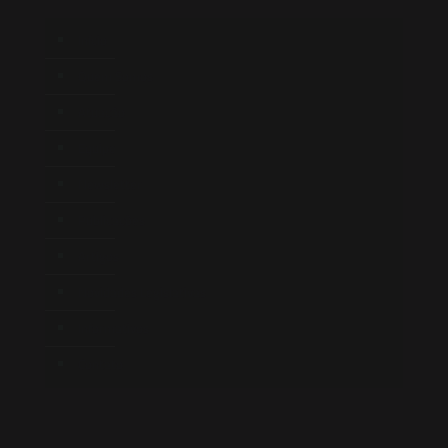
Início
Quem Somos
Atuação
Equipe
Newsletter
Publicações
Artigos
Novidades Legislativas
Informativos
Contato