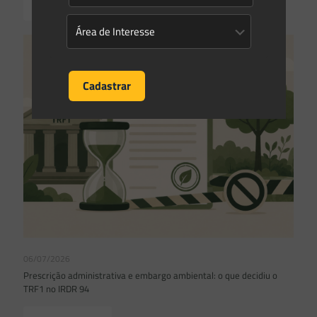
Read more
06/07/2026
Prescrição administrativa e embargo ambiental: o que decidiu o
TRF1 no IRDR 94