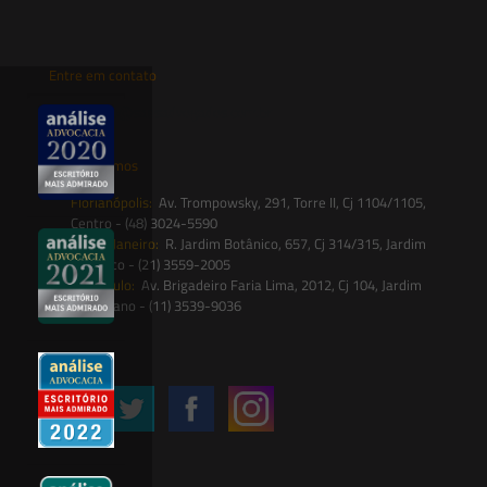
Entre em contato
contato@saesadvogados.com.br
Onde estamos
Florianópolis:
Av. Trompowsky, 291, Torre II, Cj 1104/1105,
Centro - (48) 3024-5590
Rio de Janeiro:
R. Jardim Botânico, 657, Cj 314/315, Jardim
Botânico - (21) 3559-2005
São Paulo:
Av. Brigadeiro Faria Lima, 2012, Cj 104, Jardim
Paulistano - (11) 3539-9036
Siga-nos