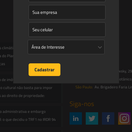
Entre em contato
contato@saesadvogados.com.br
climáticas, risco operacional e a
a do Plano Clima 2026 para as
Onde estamos
icas
Florianópolis:
Av. Trompowsky, 291,
Rio de Janeiro:
R. Jardim Botânico
o de imóvel em inventário de
São Paulo:
Av. Brigadeiro Faria Li
o cultural não basta para impor
s ao direito de propriedade:
Siga-nos
o administrativa e embargo
: o que decidiu o TRF1 no IRDR 94