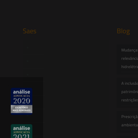
Saes
Blog
Início
Mudanças 
relevânci
Quem Somos
hidrelétr
Atuação
A inclusã
Equipe
patrimôni
restriçõe
Newsletter
Publicações
Prescriçã
ambiental
Artigos