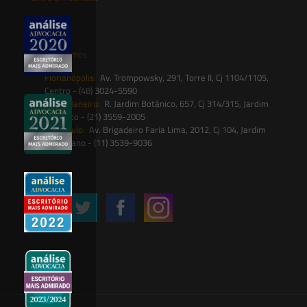
contato@saesadvogados.com.br
Onde estamos
Florianópolis:
Av. Trompowsky, 291, Torre II, Cj 1104/1105,
Centro - (48) 3024-5590
Rio de Janeiro:
R. Jardim Botânico, 657, Cj 314/315, Jardim
Botânico - (21) 3559-2005
São Paulo:
Av. Brigadeiro Faria Lima, 2012, Cj 104, Jardim
Paulistano - (11) 3539-9036
Siga-nos