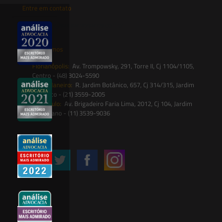
Entre em contato
contato@saesadvogados.com.br
Onde estamos
Florianópolis:
Av. Trompowsky, 291, Torre II, Cj 1104/1105,
Centro - (48) 3024-5590
Rio de Janeiro:
R. Jardim Botânico, 657, Cj 314/315, Jardim
Botânico - (21) 3559-2005
São Paulo:
Av. Brigadeiro Faria Lima, 2012, Cj 104, Jardim
Paulistano - (11) 3539-9036
Siga-nos