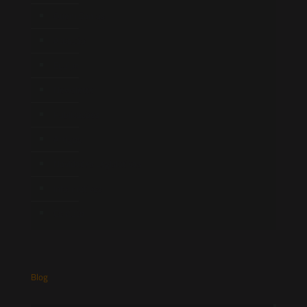
Quem Somos
Atuação
Equipe
Newsletter
Publicações
Artigos
Novidades Legislativas
Informativos
Contato
Blog