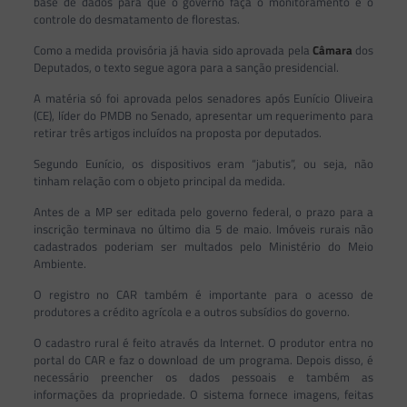
base de dados para que o governo faça o monitoramento e o
controle do desmatamento de florestas.
Como a medida provisória já havia sido aprovada pela
Câmara
dos
Deputados, o texto segue agora para a sanção presidencial.
A matéria só foi aprovada pelos senadores após Eunício Oliveira
(CE), líder do PMDB no Senado, apresentar um requerimento para
retirar três artigos incluídos na proposta por deputados.
Segundo Eunício, os dispositivos eram “jabutis”, ou seja, não
tinham relação com o objeto principal da medida.
Antes de a MP ser editada pelo governo federal, o prazo para a
inscrição terminava no último dia 5 de maio. Imóveis rurais não
cadastrados poderiam ser multados pelo Ministério do Meio
Ambiente.
O registro no CAR também é importante para o acesso de
produtores a crédito agrícola e a outros subsídios do governo.
O cadastro rural é feito através da Internet. O produtor entra no
portal do CAR e faz o download de um programa. Depois disso, é
necessário preencher os dados pessoais e também as
informações da propriedade. O sistema fornece imagens, feitas