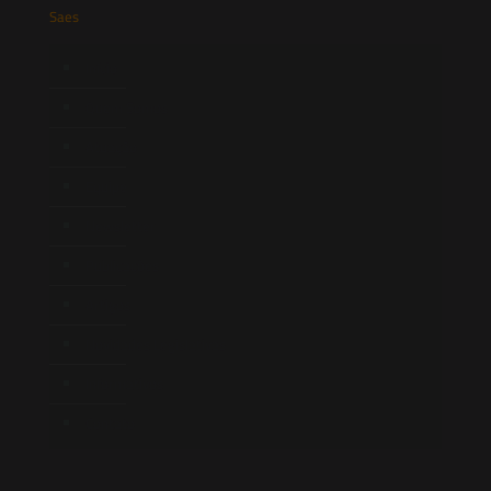
Saes
Início
Quem Somos
Atuação
Equipe
Newsletter
Publicações
Artigos
Novidades Legislativas
Informativos
Contato