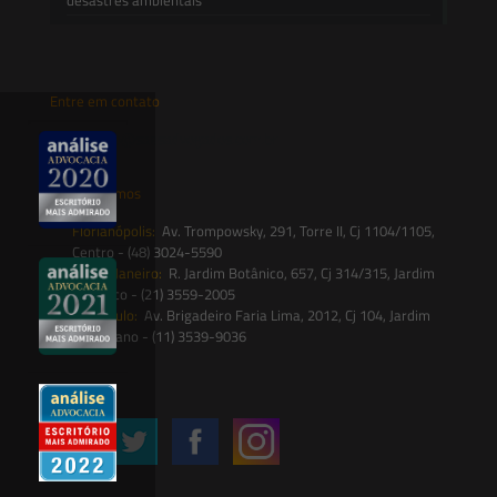
Entre em contato
contato@saesadvogados.com.br
Onde estamos
Florianópolis:
Av. Trompowsky, 291, Torre II, Cj 1104/1105,
Centro - (48) 3024-5590
Rio de Janeiro:
R. Jardim Botânico, 657, Cj 314/315, Jardim
Botânico - (21) 3559-2005
São Paulo:
Av. Brigadeiro Faria Lima, 2012, Cj 104, Jardim
Paulistano - (11) 3539-9036
Siga-nos