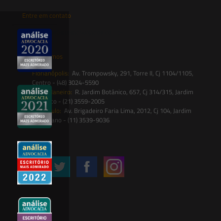
Entre em contato
contato@saesadvogados.com.br
Onde estamos
Florianópolis:
Av. Trompowsky, 291, Torre II, Cj 1104/1105,
Centro - (48) 3024-5590
Rio de Janeiro:
R. Jardim Botânico, 657, Cj 314/315, Jardim
Botânico - (21) 3559-2005
São Paulo:
Av. Brigadeiro Faria Lima, 2012, Cj 104, Jardim
Paulistano - (11) 3539-9036
Siga-nos