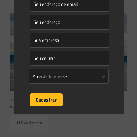
29/11/2021
Senado Federal aprova a criação da “BR do Mar”
Read more