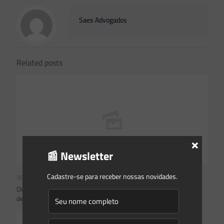
Saes Advogados
Related posts
×
📰 Newsletter
Cadastre-se para receber nossas novidades.
30/09/2024
Oito dispositivos do Código Estadual do Meio Ambiente são
declarados inconstitucionais como requerido pelo MPSC
Read more