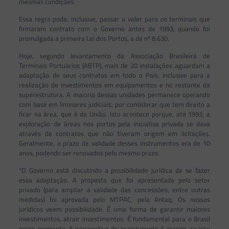
mesmas condições.
Essa regra pode, inclusive, passar a valer para os terminais que
firmaram contrato com o Governo antes de 1993, quando foi
promulgada a primeira Lei dos Portos, a de nº 8.630.
Hoje, segundo levantamento da Associação Brasileira de
Terminais Portuários (ABTP), mais de 20 instalações aguardam a
adaptação de seus contratos em todo o País, inclusive para a
realização de investimentos em equipamentos e no restante da
superestrutura. A maioria dessas unidades permanece operando
com base em liminares judiciais, por considerar que tem direito a
ficar na área, que é da União. Isto acontece porque, até 1993, a
exploração de áreas nos portos pela iniciativa privada se dava
através de contratos que não tiveram origem em licitações.
Geralmente, o prazo de validade desses instrumentos era de 10
anos, podendo ser renovados pelo mesmo prazo.
“O Governo está discutindo a possibilidade jurídica de se fazer
essa adaptação. A proposta que foi apresentada pelo setor
privado (para ampliar a validade das concessões, entre outras
medidas) foi aprovada pelo MTPAC, pela Antaq. Os nossos
jurídicos veem possibilidade. É uma forma de garantir maiores
investimentos, atrair investimentos. É fundamental para o Brasil
neste momento. A perspectiva de investimento é grande, se isso