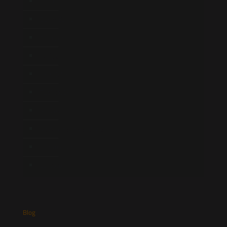
Início
Quem Somos
Atuação
Equipe
Newsletter
Publicações
Artigos
Novidades Legislativas
Informativos
Contato
Blog