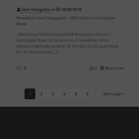
Saes Advogados
on
18/09/2018
Newsletter Saes Advogados – 099 | Portos e Construção
Naval
Informativo 099 Setembro/2018 Newsletter Portos e
Construção Naval Caros Leitores, A newsletter desta
semana é dedicada ao setor de Portos e Construção Naval.
Em “A influência das
[…]
0
0
Read more
1
2
3
4
5
6
Next page