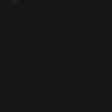
Saes
Início
Quem Somos
Atuação
Equipe
Newsletter
Publicações
Artigos
Novidades Legislativas
Informativos
Contato