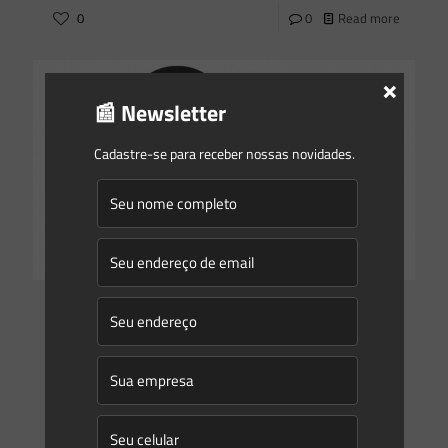
0
0
Read more
×
📰 Newsletter
Cadastre-se para receber nossas novidades.
Saes Advogados
on
27/11/2018
Interveniência do ICMBio em processos de licenciamento
ambiental
Processos de licenciamento ambiental de grandes projetos
(como terminais portuários) são costumeiramente
complexos. Há que se elaborar aprofundados e
multidisciplinares estudos (EIA/Rima); propor medidas de