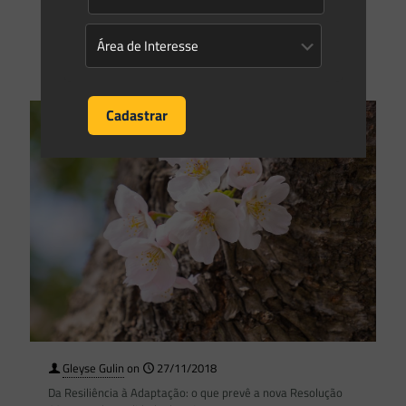
mitigação
[…]
0
0
Read more
Gleyse Gulin
on
27/11/2018
Da Resiliência à Adaptação: o que prevê a nova Resolução