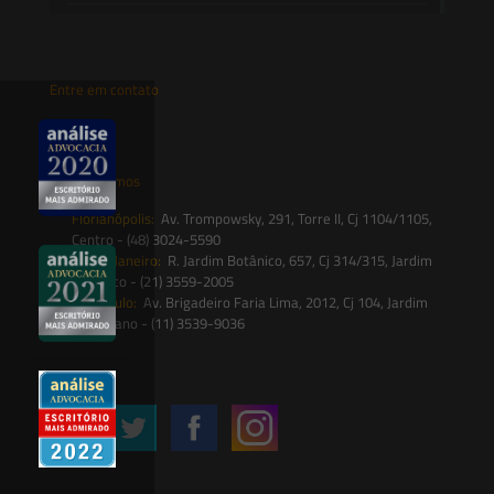
Entre em contato
contato@saesadvogados.com.br
Onde estamos
Florianópolis:
Av. Trompowsky, 291, Torre II, Cj 1104/1105,
Centro - (48) 3024-5590
Rio de Janeiro:
R. Jardim Botânico, 657, Cj 314/315, Jardim
Botânico - (21) 3559-2005
São Paulo:
Av. Brigadeiro Faria Lima, 2012, Cj 104, Jardim
Paulistano - (11) 3539-9036
Siga-nos