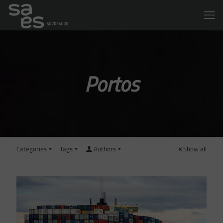
Portos
Categories
Tags
Authors
Show all