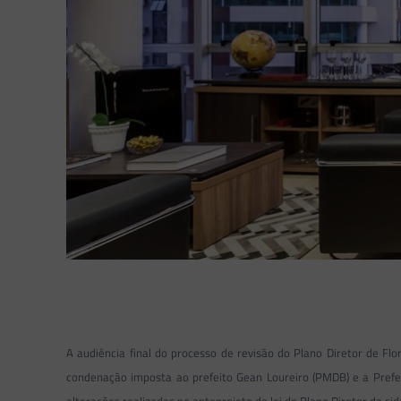
A audiência final do processo de revisão do Plano Diretor de Flo
condenação imposta ao prefeito Gean Loureiro (PMDB) e a Prefe
alterações realizadas no anteprojeto de lei do Plano Diretor da c