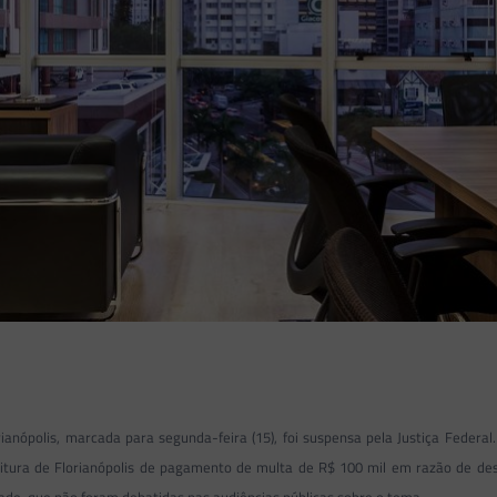
rianópolis, marcada para segunda-feira (15), foi suspensa pela Justiça Federal
itura de Florianópolis de pagamento de multa de R$ 100 mil em razão de des
idade, que não foram debatidas nas audiências públicas sobre o tema.