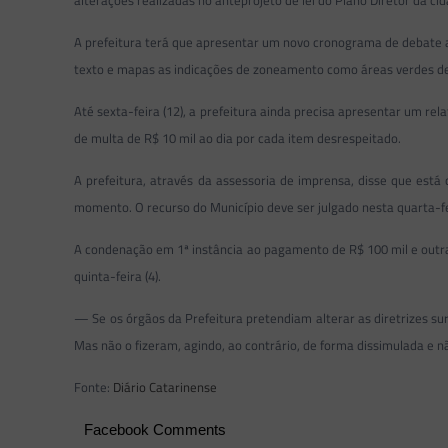
A prefeitura terá que apresentar um novo cronograma de debate at
texto e mapas as indicações de zoneamento como áreas verdes de la
Até sexta-feira (12), a prefeitura ainda precisa apresentar um re
de multa de R$ 10 mil ao dia por cada item desrespeitado.
A prefeitura, através da assessoria de imprensa, disse que est
momento. O recurso do Município deve ser julgado nesta quarta-fe
A condenação em 1ª instância ao pagamento de R$ 100 mil e outras
quinta-feira (4).
— Se os órgãos da Prefeitura pretendiam alterar as diretrizes sur
Mas não o fizeram, agindo, ao contrário, de forma dissimulada e n
Fonte:
Diário Catarinense
Facebook Comments