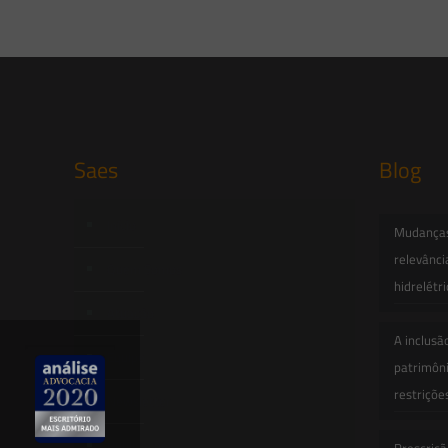
Saes
Blog
Início
Mudanças 
relevânci
Quem Somos
hidrelétr
Atuação
A inclusã
Equipe
patrimôni
restriçõe
Newsletter
Publicações