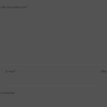
os são marcados com
*
E-mail
*
Site
u comentar.