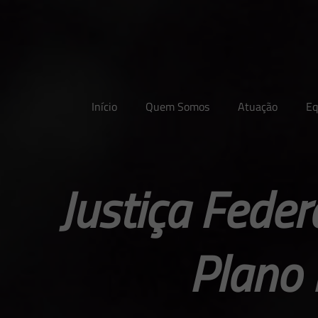
Início
Quem Somos
Atuação
Eq
Justiça Feder
Plano 