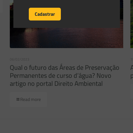
06/02/2023
1
Qual o futuro das Áreas de Preservação
Permanentes de curso d’água? Novo
artigo no portal Direito Ambiental
Read more