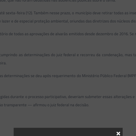
é sexta-feira (12). Também nesse prazo, o município deve retirar todas as inse
zer e de especial proteção ambiental, oriundas das diretrizes dos núcleos dist
latório de todas as aprovações de alvarás emitidos desde dezembro de 2016. Se 
á cumprindo as determinações do juiz federal e recorreu da condenação, mas
ira.
 determinações se deu após requerimento do Ministério Público Federal (MPF) q
gidas durante o processo participativo, deveriam submeter essas alterações e 
ão transparente — afirmou o juiz federal na decisão.
×