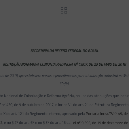
SECRETARIA DA RECEITA FEDERAL DO BRASIL
o
INSTRUÇÃO NORMATIVA CONJUNTA RFB/INCRA N
1.807, DE 23 DE MAIO DE 2018
sto de 2015, que estabelece prazos e procedimentos para atualização cadastral no Sis
(Cafir).
uto Nacional de Colonização e Reforma Agrária, no uso das atribuições que lhes c
o
F n
430, de 9 de outubro de 2017, o inciso VII do art. 21 da Estrutura Regimental
o
iso IX do art. 121 do Regimento Interno, aprovado pela
Portaria Incra/P/n
49, de 
o
o
o
o
72
, e no § 2
do art. 6
e no § 3
do art. 16 da
Lei n
9.393, de 19 de dezembro de