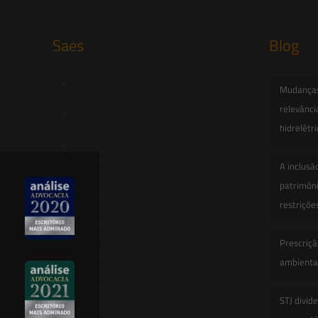
Saes
Blog
Início
Mudanças 
relevânci
Quem Somos
hidrelétr
Atuação
A inclusã
Equipe
patrimôni
restriçõe
Newsletter
Publicações
Prescriçã
ambiental
Artigos
STJ divid
Novidades Legislativas