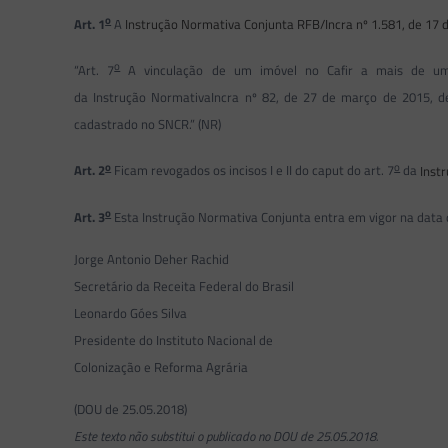
o
Art. 1
A
Instrução Normativa Conjunta RFB/Incra nº 1.581, de 17 
o
“Art. 7
A vinculação de um imóvel no Cafir a mais de um 
da Instrução NormativaIncra nº 82, de 27 de março de 2015, d
cadastrado no SNCR.” (NR)
o
o
Art. 2
Ficam revogados os incisos I e II do caput do art. 7
da
Inst
o
Art. 3
Esta Instrução Normativa Conjunta entra em vigor na data de
Jorge Antonio Deher Rachid
Secretário da Receita Federal do Brasil
Leonardo Góes Silva
Presidente do Instituto Nacional de
Colonização e Reforma Agrária
(DOU de 25.05.2018)
Este
texto não substitui o publicado no DOU de 25.05.2018.