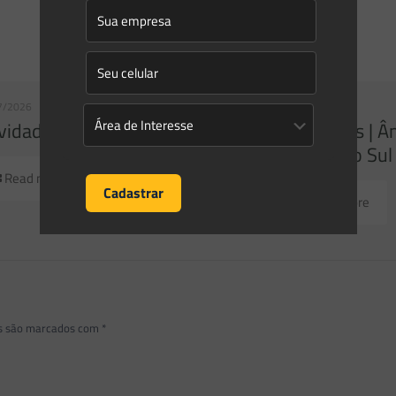
7/2026
23/07/2026
idades | Âmbito Federal
Novidades | Â
Grande do Sul
Read more
Read more
os são marcados com
*