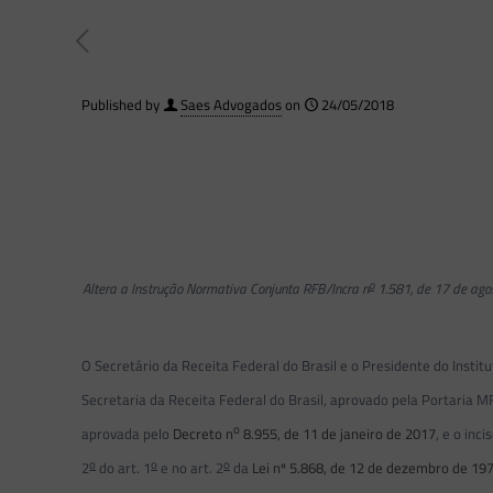
Published by
Saes Advogados
on
24/05/2018
o
Altera a Instrução Normativa Conjunta RFB/Incra n
1.581, de 17 de ago
O Secretário da Receita Federal do Brasil e o Presidente do Instit
Secretaria da Receita Federal do Brasil, aprovado pela Portaria M
o
aprovada pelo
Decreto n
8.955, de 11 de janeiro de 2017
, e o inc
o
o
o
2
do art. 1
e no art. 2
da
Lei nº 5.868, de 12 de dezembro de 19