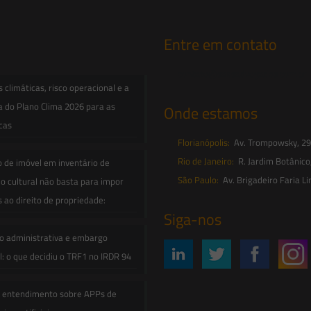
Entre em contato
contato@saesadvogados.com.br
climáticas, risco operacional e a
a do Plano Clima 2026 para as
Onde estamos
icas
Florianópolis:
Av. Trompowsky, 291,
Rio de Janeiro:
R. Jardim Botânico
o de imóvel em inventário de
São Paulo:
Av. Brigadeiro Faria Li
o cultural não basta para impor
s ao direito de propriedade:
Siga-nos
o administrativa e embargo
: o que decidiu o TRF1 no IRDR 94
e entendimento sobre APPs de