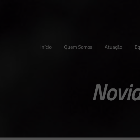
Início
Quem Somos
Atuação
Eq
Novid