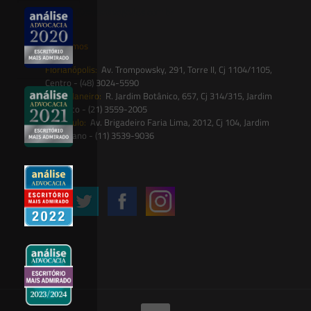
contato@saesadvogados.com.br
Onde estamos
Florianópolis:
Av. Trompowsky, 291, Torre II, Cj 1104/1105,
Centro - (48) 3024-5590
Rio de Janeiro:
R. Jardim Botânico, 657, Cj 314/315, Jardim
Botânico - (21) 3559-2005
São Paulo:
Av. Brigadeiro Faria Lima, 2012, Cj 104, Jardim
Paulistano - (11) 3539-9036
Siga-nos