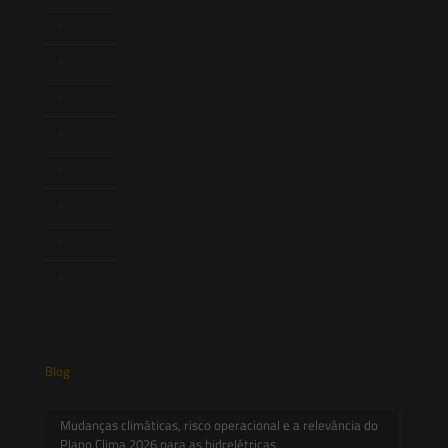
Atuação
Equipe
Newsletter
Publicações
Artigos
Novidades Legislativas
Informativos
Contato
Blog
Mudanças climáticas, risco operacional e a relevância do
Plano Clima 2026 para as hidrelétricas