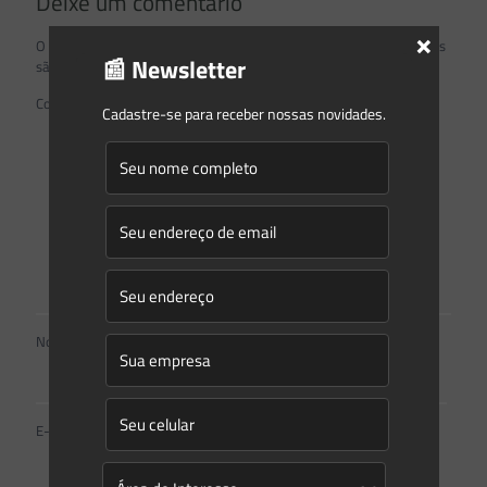
Deixe um comentário
×
O seu endereço de e-mail não será publicado.
Campos obrigatórios
📰 Newsletter
são marcados com
*
Comentário
*
Cadastre-se para receber nossas novidades.
Nome
*
E-mail
*