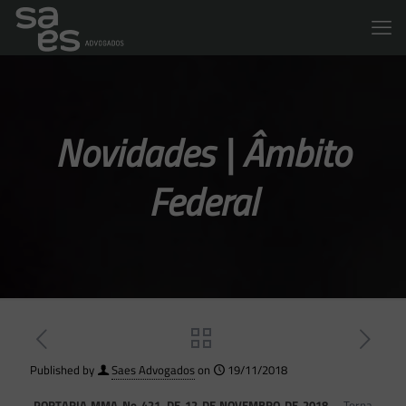
Novidades | Âmbito
Federal
Published by
Saes Advogados
on
19/11/2018
PORTARIA MMA No 421, DE 12 DE NOVEMBRO DE 2018
– Torna