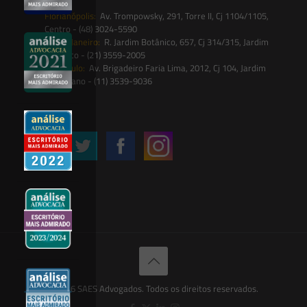
Florianópolis:
Av. Trompowsky, 291, Torre II, Cj 1104/1105,
Centro - (48) 3024-5590
Rio de Janeiro:
R. Jardim Botânico, 657, Cj 314/315, Jardim
Botânico - (21) 3559-2005
São Paulo:
Av. Brigadeiro Faria Lima, 2012, Cj 104, Jardim
Paulistano - (11) 3539-9036
Siga-nos
© 2026 SAES Advogados. Todos os direitos reservados.