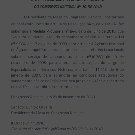
o
DO CONGRESSO NACIONAL N
70, DE 2018
O Presidente da Mesa do Congresso Nacional, nos termos
o
do parágrafo único do art. 14 da Resolução n
1, de 2002-CN, faz
o
saber que a
Medida Provisória n
844, de 6 de julho de 2018
, que
“Atualiza o marco legal do saneamento básico e altera a
Lei
o
n
9.984, de 17 de julho de 2000
, para atribuir à Agência Nacional
de Águas competência para editar normas de referência nacionais
o
sobre o serviço de saneamento, a
Lei n
10.768, de 19 de
novembro de 2003
, para alterar as atribuições do cargo de
o
Especialista em Recursos Hídricos, e a
Lei n
11.445, de 5 de
janeiro de 2007
, para aprimorar as condições estruturais do
saneamento básico no País”, teve seu prazo de vigência encerrado
no dia 19 de novembro do corrente ano.
Congresso Nacional, em 20 de novembro de 2018.
Senador Eunício Oliveira
Presidente da Mesa do Congresso Nacional
(DOU de 21.11.2018)
Este
texto não substitui o publicado no DOU de 21.11.2018.