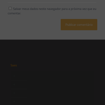
Salvar meus dados neste navegador para a próxima vez que eu
comentar.
Saes
Início
Quem Somos
Atuação
Equipe