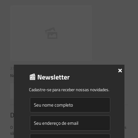
×
23/07/2026
📰 Newsletter
Novidades | Âmbito Estadual: Rio Grande do Sul
Cadastre-se para receber nossas novidades.
Read more
Deixe um comentário
O seu endereço de e-mail não será publicado.
Campos obrigatórios
são marcados com
*