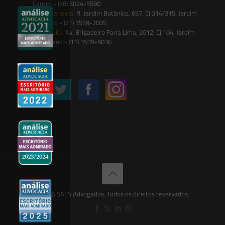
Centro - (48) 3024-5590
Rio de Janeiro:
R. Jardim Botânico, 657, Cj 314/315, Jardim
Botânico - (21) 3559-2005
São Paulo:
Av. Brigadeiro Faria Lima, 2012, Cj 104, Jardim
Paulistano - (11) 3539-9036
Siga-nos
© 2026 SAES Advogados. Todos os direitos reservados.