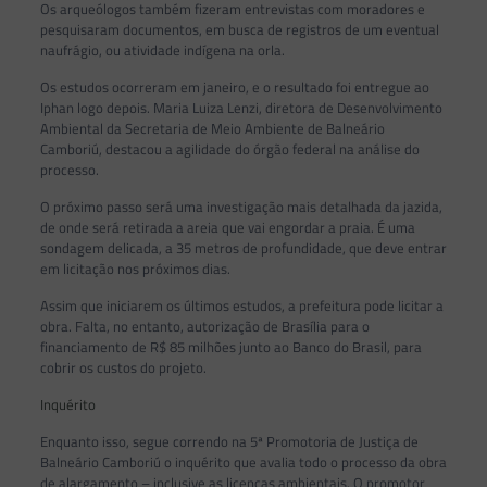
Os arqueólogos também fizeram entrevistas com moradores e
pesquisaram documentos, em busca de registros de um eventual
naufrágio, ou atividade indígena na orla.
Os estudos ocorreram em janeiro, e o resultado foi entregue ao
Iphan logo depois. Maria Luiza Lenzi, diretora de Desenvolvimento
Ambiental da Secretaria de Meio Ambiente de Balneário
Camboriú, destacou a agilidade do órgão federal na análise do
processo.
O próximo passo será uma investigação mais detalhada da jazida,
de onde será retirada a areia que vai engordar a praia. É uma
sondagem delicada, a 35 metros de profundidade, que deve entrar
em licitação nos próximos dias.
Assim que iniciarem os últimos estudos, a prefeitura pode licitar a
obra. Falta, no entanto, autorização de Brasília para o
financiamento de R$ 85 milhões junto ao Banco do Brasil, para
cobrir os custos do projeto.
Inquérito
Enquanto isso, segue correndo na 5ª Promotoria de Justiça de
Balneário Camboriú o inquérito que avalia todo o processo da obra
de alargamento – inclusive as licenças ambientais. O promotor