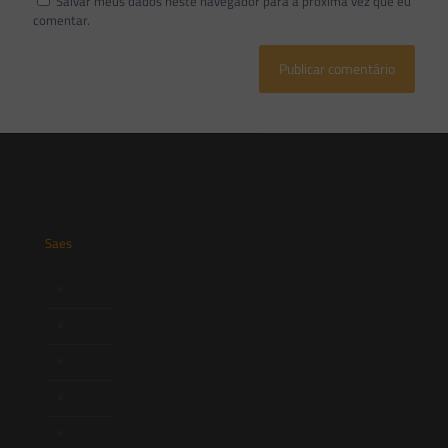
Salvar meus dados neste navegador para a próxima vez que eu
comentar.
Saes
Início
Quem Somos
Atuação
Equipe
Newsletter