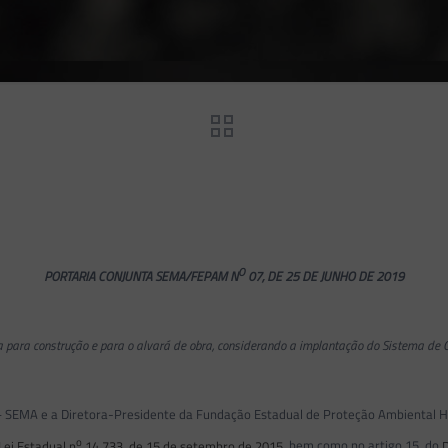
O
PORTARIA CONJUNTA SEMA/FEPAM N
07, DE 25 DE JUNHO DE 2019
ia para construção e para o alvará de obra, considerando a implantação do Sistema de 
MA e a Diretora-Presidente da Fundação Estadual de Proteção Ambiental Henr
o
Lei Estadual n
14.733, de 15 de setembro de 2015
, bem como no artigo 15, do