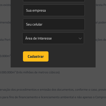
o
s existentes ou a construir não se enquadram nas exceções do art. 3
, desta P
mensões ou classificações do reservatório, o pedido de licença ambiental poder
ta Portaria, as seguintes intervenções em recursos hídricos ou acumulações d
00m³ (cinco milhões de metros cúbicos);
0.000m³ (três milhões de metros cúbicos).
ação dos procedimentos e emissão dos documentos, conforme o caso, previsto
s para fins de financiamento e licenciamento ambiental e não apenas o Compro