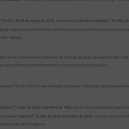
o
n
52.931, de 07 de março de 2016
, alterado pelo
Decreto Estadual n° 54.165, de
8
que trazem os procedimentos referentes aos empreendimentos que façam uso
de irrigação;
as de licenciamento ambiental, de outorga de água, do alvará de obra e de 
as e procedimentos administrativos, com um período de transição;
o
tadual n
52.931/2016, e sua alteração, que prevê a alteração dos procediment
o
stadual n
2.434, de 23 de setembro de 1954
, sendo um procedimento específico
o
ista na
Lei Federal n
12.334, de 20 de setembro de 2010
, a qual se dá a parti
lano de Ação de Emergência;