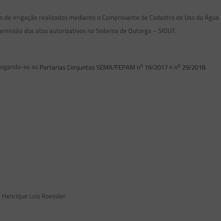
 de irrigação realizados mediante o Comprovante de Cadastro de Uso da Água 
 emissão dos atos autorizativos no Sistema de Outorga – SIOUT.
o
o
evogando-se as
Portarias Conjuntas SEMA/FEPAM n
19/2017
e
n
29/2018
.
 Henrique Luis Roessler