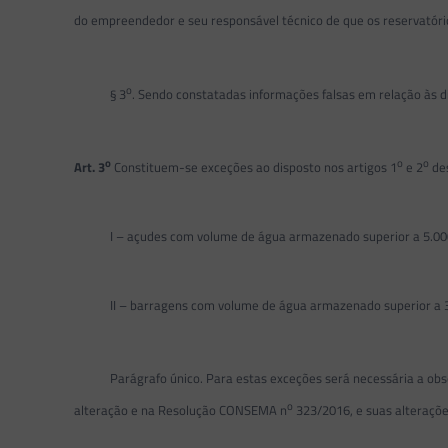
do empreendedor e seu responsável técnico de que os reservatório
o
§ 3
. Sendo constatadas informações falsas em relação às di
o
o
o
Art. 3
Constituem-se exceções ao disposto nos artigos 1
e 2
des
I – açudes com volume de água armazenado superior a 5.000.0
II – barragens com volume de água armazenado superior a 3.00
Parágrafo único. Para estas exceções será necessária a observ
o
alteração e na Resolução CONSEMA n
323/2016, e suas alteraçõe