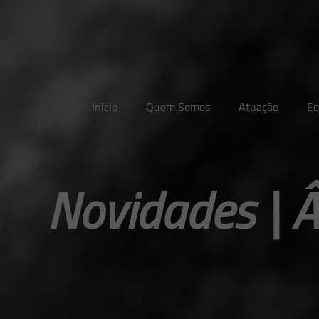
Início
Quem Somos
Atuação
Eq
Novidades | Â