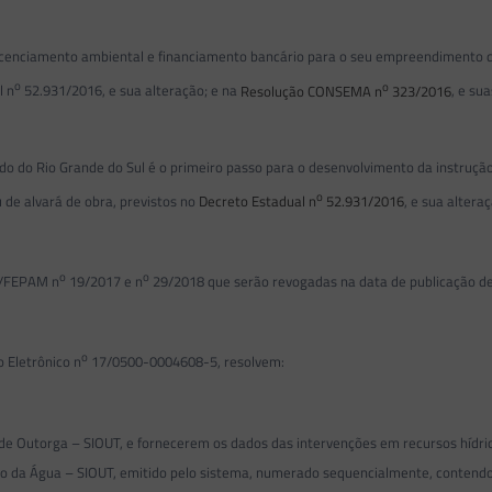
ciamento ambiental e financiamento bancário para o seu empreendimento de i
o
o
l n
52.931/2016, e sua alteração; e na
Resolução CONSEMA n
323/2016
, e su
o Rio Grande do Sul é o primeiro passo para o desenvolvimento da instrução 
o
 de alvará de obra, previstos no
Decreto Estadual n
52.931/2016
, e sua altera
o
o
A/FEPAM n
19/2017 e n
29/2018 que serão revogadas na data de publicação de
o
Eletrônico n
17/0500-0004608-5, resolvem:
 Outorga – SIOUT, e fornecerem os dados das intervenções em recursos hídrico
o da Água – SIOUT, emitido pelo sistema, numerado sequencialmente, contendo 