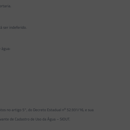
ortaria.
á ser indeferido.
e água:
o
s no artigo 5°, do Decreto Estadual n
52.931/16, e sua
vante de Cadastro de Uso da Água – SIOUT.