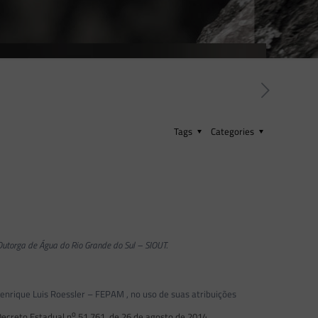
Tags
Categories
Outorga de Água do Rio Grande do Sul – SIOUT.
ique Luis Roessler – FEPAM , no uso de suas atribuições
o
Decreto Estadual n
51.761, de 26 de agosto de 2014
,