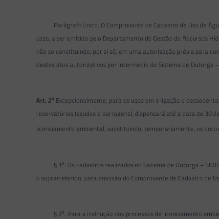
Parágrafo único. O Comprovante de Cadastro de Uso de Água – SI
caso, a ser emitido pelo Departamento de Gestão de Recursos Híd
não se constituindo, por si só, em uma autorização prévia para co
destes atos autorizativos por intermédio do Sistema de Outorga –
o
Art. 2
Excepcionalmente, para os usos em irrigação e dessedenta
reservatórios (açudes e barragens), dispensará até a data de 30 d
licenciamento ambiental, substituindo, temporariamente, os docu
o
§ 1
. Os cadastros realizados no Sistema de Outorga – SIOUT
o suprarreferido, para emissão do Comprovante de Cadastro de U
o
§ 2
. Para a instrução dos processos de licenciamento am