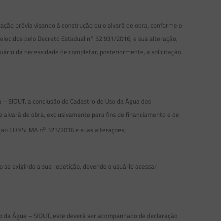
ão prévia visando à construção ou o alvará de obra, conforme o
lecidos pelo Decreto Estadual n° 52.931/2016, e sua alteração,
uário da necessidade de completar, posteriormente, a solicitação
 – SIOUT, a conclusão do Cadastro de Uso da Água dos
o alvará de obra, exclusivamente para fins de financiamento e de
o
lução CONSEMA n
323/2016 e suas alterações;
o se exigindo a sua repetição, devendo o usuário acessar
so da Água – SIOUT, este deverá ser acompanhado de declaração