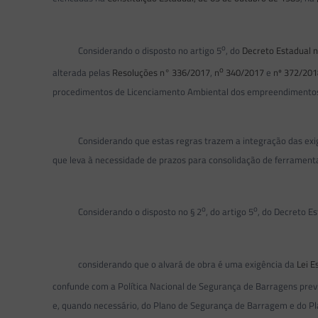
o
Considerando o disposto no artigo 5
, do
Decreto Estadual 
o
alterada pelas
Resoluções n° 336/2017
,
n
340/2017
e
nº 372/201
procedimentos de Licenciamento Ambiental dos empreendimentos 
Considerando que estas regras trazem a integração das exigênci
que leva à necessidade de prazos para consolidação de ferrament
o
o
Considerando o disposto no § 2
, do artigo 5
, do Decreto Es
considerando que o alvará de obra é uma exigência da
Lei E
confunde com a Política Nacional de Segurança de Barragens prev
e, quando necessário, do Plano de Segurança de Barragem e do P