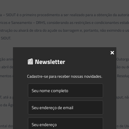
OUT é o primeiro procedimento a ser realizado para a obtenção da autorizaç
ricos e Saneamento – DRHS, considerando as restrições e condicionantes estabe
nstrução ou alvará de obra do açude ou barragem e, portanto, não eximindo o us
 SIOUT.
×
ção animal, considerando a necessidade de consolidação do Sistema de Outorga
📰 Newsletter
e abril de 2020, a necessidade de obtenção da autorização para construção ou d
Cadastre-se para receber nossas novidades.
mentos constantes dos itens 12 e 15 do Anexo I, e 10 e 13 do Anexo II da Reso
, até a presente data serão considerados válidos para a finalidade do caput, nã
so da Água – SIOUT.
biental dos empreendimentos de irrigação com o Comprovante de Cadastro de U