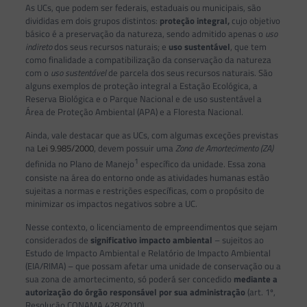
As UCs, que podem ser federais, estaduais ou municipais, são
divididas em dois grupos distintos:
proteção integral,
cujo objetivo
básico é a preservação da natureza, sendo admitido apenas o
uso
indireto
dos seus recursos naturais; e
uso sustentável
, que tem
como finalidade a compatibilização da conservação da natureza
com o
uso sustentável
de parcela dos seus recursos naturais. São
alguns exemplos de proteção integral a Estação Ecológica, a
Reserva Biológica e o Parque Nacional e de uso sustentável a
Área de Proteção Ambiental (APA) e a Floresta Nacional.
Ainda, vale destacar que as UCs, com algumas exceções previstas
na
Lei 9.985/2000
, devem possuir uma
Zona de Amortecimento (ZA)
1
definida no Plano de Manejo
específico da unidade. Essa zona
consiste na área do entorno onde as atividades humanas estão
sujeitas a normas e restrições específicas, com o propósito de
minimizar os impactos negativos sobre a UC.
Nesse contexto, o licenciamento de empreendimentos que sejam
considerados de
significativo impacto ambiental
– sujeitos ao
Estudo de Impacto Ambiental e Relatório de Impacto Ambiental
(EIA/RIMA) – que possam afetar uma unidade de conservação ou a
sua zona de amortecimento, só poderá ser concedido
mediante a
autorização do órgão responsável por sua administração
(art. 1º,
Resolução CONAMA 428/2010).