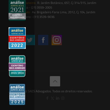
Rio de Janeiro:
R. Jardim Botânico, 657, Cj 314/315, Jardim
Botânico - (21) 3559-2005
São Paulo:
Av. Brigadeiro Faria Lima, 2012, Cj 104, Jardim
Paulistano - (11) 3539-9036
Siga-nos
© 2026 SAES Advogados. Todos os direitos reservados.