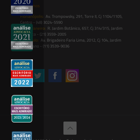
Onde estamos
Florianópolis:
Av. Trompowsky, 291, Torre II, Cj 1104/1105,
Centro - (48) 3024-5590
Rio de Janeiro:
R. Jardim Botânico, 657, Cj 314/315, Jardim
Botânico - (21) 3559-2005
São Paulo:
Av. Brigadeiro Faria Lima, 2012, Cj 104, Jardim
Paulistano - (11) 3539-9036
Siga-nos