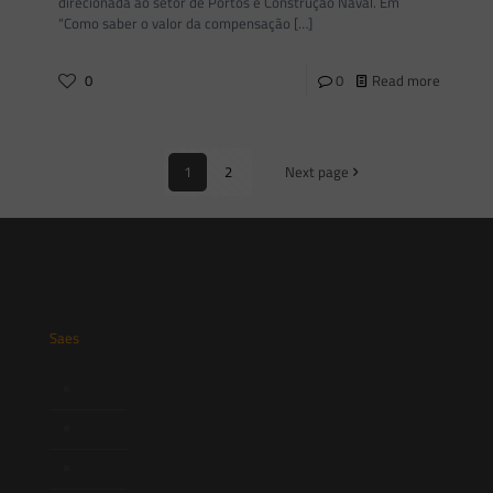
direcionada ao setor de Portos e Construção Naval. Em
“Como saber o valor da compensação
[…]
0
0
Read more
1
2
Next page
Saes
Início
Quem Somos
Atuação