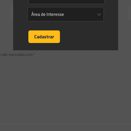
Read more
os são marcados com
*