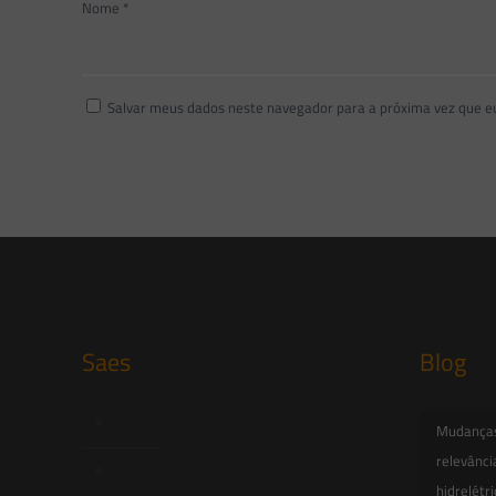
Nome
*
Salvar meus dados neste navegador para a próxima vez que e
Saes
Blog
Início
Mudanças 
relevânci
Quem Somos
hidrelétr