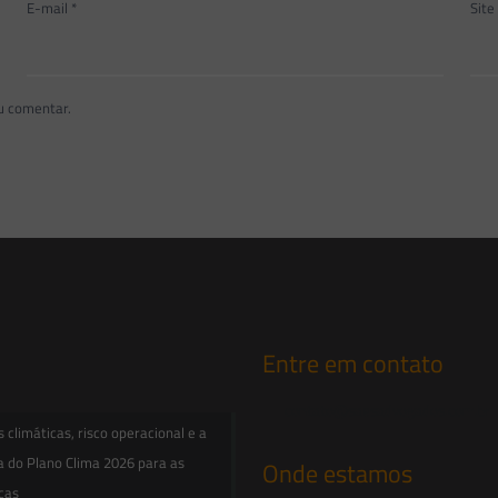
E-mail
*
Site
u comentar.
Entre em contato
contato@saesadvogados.com.br
climáticas, risco operacional e a
a do Plano Clima 2026 para as
Onde estamos
icas