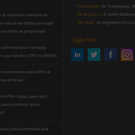
Florianópolis:
Av. Trompowsky, 291,
Rio de Janeiro:
R. Jardim Botânico
o de imóvel em inventário de
São Paulo:
Av. Brigadeiro Faria Li
o cultural não basta para impor
s ao direito de propriedade:
Siga-nos
o administrativa e embargo
: o que decidiu o TRF1 no IRDR 94
e entendimento sobre APPs de
ios artificiais
o do PSA chegou: quem está
 para monetizar ativos
is?
ança jurídica promovida pela