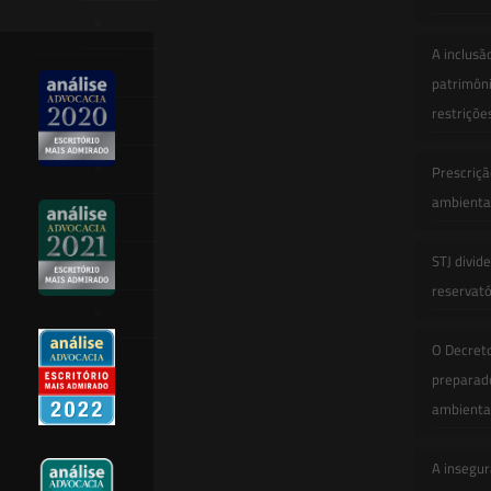
Atuação
A inclusã
Equipe
patrimôni
restriçõe
Newsletter
Publicações
Prescriçã
ambiental
Artigos
STJ divid
Novidades Legislativas
reservatór
Informativos
O Decret
Contato
preparado
ambienta
A insegur