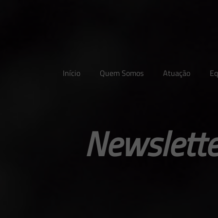
Início
Quem Somos
Atuação
Eq
Newslette