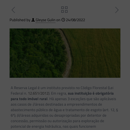
Published by
Gleyse Gulin
on
24/08/2022
A Reserva Legal é um instituto previsto no Código Florestal (Lei
Federal n.
12.651/2012
). Em regra,
sua instituição é obrigatória
para todo imóvel rural
. Há apenas 3 exceções que são aplicáveis
aos casos de
i)
áreas destinadas a empreendimentos de
abastecimento público de água e tratamento de esgoto (art. 12, §
6º);
(ii)
áreas adquiridas ou desapropriadas por detentor de
concessão, permissão ou autorização para exploração de
potencial de energia hidráulica, nas quais funcionem