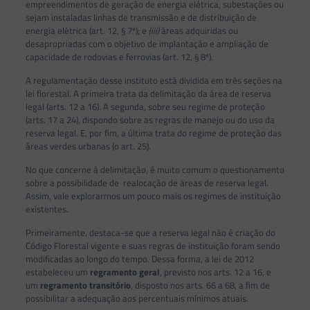
empreendimentos de geração de energia elétrica, subestações ou
sejam instaladas linhas de transmissão e de distribuição de
energia elétrica (art. 12, § 7º); e
(iii)
áreas adquiridas ou
desapropriadas com o objetivo de implantação e ampliação de
capacidade de rodovias e ferrovias (art. 12, § 8º).
A regulamentação desse instituto está dividida em três seções na
lei florestal. A primeira trata da delimitação da área de reserva
legal (arts. 12 a 16). A segunda, sobre seu regime de proteção
(arts. 17 a 24), dispondo sobre as regras de manejo ou do uso da
reserva legal. E, por fim, a última trata do regime de proteção das
áreas verdes urbanas (o art. 25).
No que concerne à delimitação, é muito comum o questionamento
sobre a possibilidade de realocação de áreas de reserva legal.
Assim, vale explorarmos um pouco mais os regimes de instituição
existentes.
Primeiramente, destaca-se que a reserva legal não é criação do
Código Florestal vigente e suas regras de instituição foram sendo
modificadas ao longo do tempo. Dessa forma, a lei de 2012
estabeleceu um
regramento geral
, previsto nos arts. 12 a 16, e
um
regramento transitório
, disposto nos arts. 66 a 68, a fim de
possibilitar a adequação aos percentuais mínimos atuais.