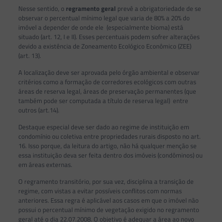
Nesse sentido, o
regramento geral
prevê a obrigatoriedade de se
observar o percentual mínimo legal que varia de 80% a 20% do
imóvel a depender de onde ele (especialmente bioma) está
situado (art. 12, I e II). Esses percentuais podem sofrer alterações
devido a existência de Zoneamento Ecológico Econômico (ZEE)
(art. 13).
A localização deve ser aprovada pelo órgão ambiental e observar
critérios como a formação de corredores ecológicos com outras
áreas de reserva legal, áreas de preservação permanentes (que
também pode ser computada a título de reserva legal) entre
outros (art.14).
Destaque especial deve ser dado ao regime de instituição em
condomínio ou coletiva entre propriedades rurais disposto no art.
16. Isso porque, da leitura do artigo, não há qualquer menção se
essa instituição deva ser feita dentro dos imóveis (condôminos) ou
em áreas externas.
O regramento transitório, por sua vez, disciplina a transição de
regime, com vistas a evitar possíveis conflitos com normas
anteriores. Essa regra é aplicável aos casos em que o imóvel não
possui o percentual mínimo de vegetação exigido no regramento
geral até o dia 22.07.2008. O objetivo é adequar a área ao novo