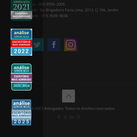
Botânico - (21) 3559-2005
São Paulo:
Av. Brigadeiro Faria Lima, 2012, Cj 104, Jardim
Paulistano - (11) 3539-9036
Siga-nos
© 2026 SAES Advogados. Todos os direitos reservados.