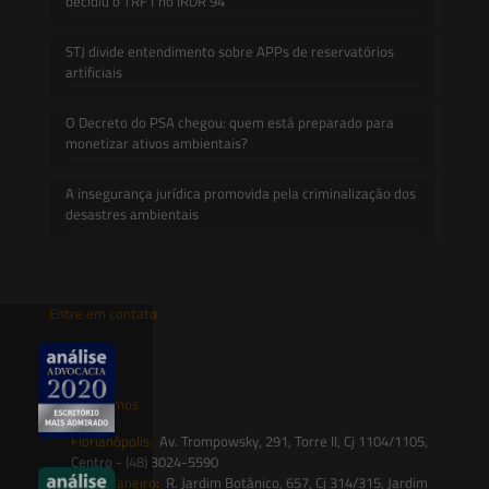
decidiu o TRF1 no IRDR 94
STJ divide entendimento sobre APPs de reservatórios
artificiais
O Decreto do PSA chegou: quem está preparado para
monetizar ativos ambientais?
A insegurança jurídica promovida pela criminalização dos
desastres ambientais
Entre em contato
contato@saesadvogados.com.br
Onde estamos
Florianópolis:
Av. Trompowsky, 291, Torre II, Cj 1104/1105,
Centro - (48) 3024-5590
Rio de Janeiro:
R. Jardim Botânico, 657, Cj 314/315, Jardim