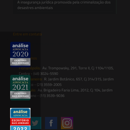
A insegurança jurídica promovida pela criminalização dos
desastres ambientais
Entre em contato
contato@saesadvogados.com.br
Onde estamos
Florianópolis:
Av. Trompowsky, 291, Torre II, Cj 1104/1105,
Centro - (48) 3024-5590
Rio de Janeiro:
R. Jardim Botânico, 657, Cj 314/315, Jardim
Botânico - (21) 3559-2005
São Paulo:
Av. Brigadeiro Faria Lima, 2012, Cj 104, Jardim
Paulistano - (11) 3539-9036
Siga-nos