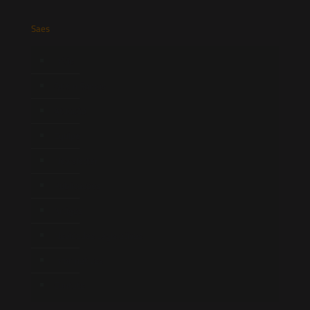
Saes
Início
Quem Somos
Atuação
Equipe
Newsletter
Publicações
Artigos
Novidades Legislativas
Informativos
Contato