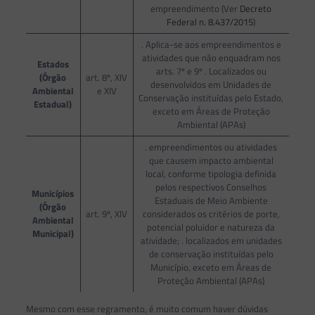
empreendimento (Ver
Decreto
Federal n. 8.437/2015
)
. Aplica-se aos empreendimentos e
atividades que não enquadram nos
Estados
arts. 7º e 9º . Localizados ou
(Órgão
art. 8º, XIV
desenvolvidos em Unidades de
Ambiental
e XIV
Conservação instituídas pelo Estado,
Estadual)
exceto em Áreas de Proteção
Ambiental (APAs)
. empreendimentos ou atividades
que causem impacto ambiental
local, conforme tipologia definida
pelos respectivos Conselhos
Municípios
Estaduais de Meio Ambiente
(Órgão
art. 9º, XIV
considerados os critérios de porte,
Ambiental
potencial poluidor e natureza da
Municipal)
atividade; . localizados em unidades
de conservação instituídas pelo
Município, exceto em Áreas de
Proteção Ambiental (APAs)
Mesmo com esse regramento, é muito comum haver dúvidas