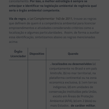
cancelamento.
Por isso, a melhor estratégia é sempre se
antecipar e identificar na legislação ambiental de regência qual
seria o órgão ambiental competente.
Via de regra
, a
Lei Complementar 140 de 2011
, trouxe as regras
que definem de quem é a competência ambiental para licenciar
empreendimentos e atividades considerando critérios como a
localização e algumas particularidades. Assim, de forma a auxiliar
essa identificação, sintetizamos abaixo as regras mencionadas
acima:
Órgão
Dispositivo
Quando
Licenciador
. localizados ou desenvolvidos
(a)
conjuntamente no Brasil e em país
limitrofe, (b) no mar territorial, na
plataforma continental ou na zona
economica exclusiva, (c ) em terras
indigenas, (d) em unidades de
conservação instituídas pela União,
exceto em Áreas de Proteção
Ambiental (APA), (e) em 2 (dois) ou
mais Estados .
de caráter militar
,