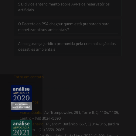
STJ divide entendimento sobre APPs de reservatórios
artificiais
O Decreto do PSA chegou: quem está preparado para
monetizar ativos ambientais?
A insegurança jurídica promovida pela criminalização dos
desastres ambientais
Entre em contato
contato@saesadvogados.com.br
Onde estamos
Florianópolis:
Av. Trompowsky, 291, Torre II, Cj 1104/1105,
Centro - (48) 3024-5590
Rio de Janeiro:
R. Jardim Botânico, 657, Cj 314/315, Jardim
Botânico - (21) 3559-2005
São Paulo:
Av. Brigadeiro Faria Lima, 2012, Cj 104, Jardim