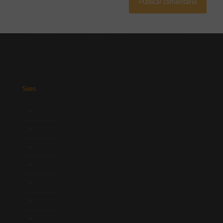
Saes
Início
Quem Somos
Atuação
Equipe
Newsletter
Publicações
Artigos