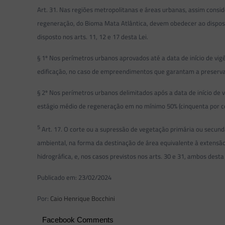
Art. 31. Nas regiões metropolitanas e áreas urbanas, assim consi
regeneração, do Bioma Mata Atlântica, devem obedecer ao dispost
disposto nos arts. 11, 12 e 17 desta Lei.
§ 1º Nos perímetros urbanos aprovados até a data de início de vi
edificação, no caso de empreendimentos que garantam a preservaç
§ 2º Nos perímetros urbanos delimitados após a data de início d
estágio médio de regeneração em no mínimo 50% (cinquenta por ce
5
Art. 17. O corte ou a supressão de vegetação primária ou secun
ambiental, na forma da destinação de área equivalente à extens
hidrográfica, e, nos casos previstos nos arts. 30 e 31, ambos des
Publicado em: 23/02/2024
Por:
Caio Henrique Bocchini
Facebook Comments