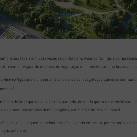
mpre são fáceis e muitas vezes se confundem. Visando facilitar a compreensão p
e determinam o resguardo de áreas de vegetação em imóveis por uma finalidade es
ada
reserva legal
, que é um percentual de área com vegetação que deve ser mantid
1
 humanas
.
mínimo de área que devem ser resguardado, de modo que sua extensão varia de
 80% de manutenção. Nas demais regiões, o mínimo é de 20% do imóvel.
os técnicos que indiquem a melhor posição, levando em conta, por exemplo, o pla
lidade ambiental.