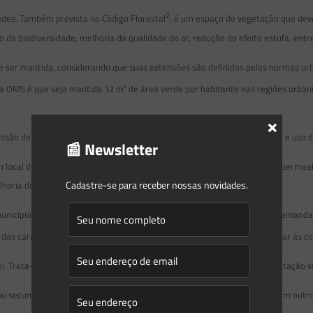
2
dades. Também prevista no Código Florestal
, é um espaço de vegetação que deve
da biodiversidade, melhoria da qualidade do ar, redução do efeito estufa, entre
e ser mantida, considerando que suas extensões são definidas pelas normas ur
da OMS é que seja mantida 12 m² de área verde por habitante nas regiões urban
×
são de vegetação para a construção de edificações e/ou parcelamento e uso d
📰 Newsletter
m local de vegetação preservada para garantir a qualidade ambiental, a permeab
Cadastre-se para receber nossas novidades.
lhoria do microclima e a valorização paisagística.
 municípios situados no referido bioma, as áreas de manutenção podem demand
o das características da vegetação que foi ou será suprimida para dar lugar às c
ei. Trata-se, como o nome indica, de um sistema de equivalência da vegetação 
 ou secundária, desde que a mesma extensão de área seja resguardada em outro