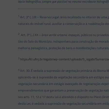
bacia hidrográfica, sempre que possível na mesma microbacia hidrográfic
1
Art. 3º (…) III – Reserva Legal: área localizada no interior de 
naturais do imóvel rural, auxiliar a conservação e a reabilitação 
2
Art. 3º (…) XX – área verde urbana: espaços, públicos ou privad
Uso do Solo do Município, indisponíveis para construção de morad
melhoria paisagística, proteção de bens e manifestações culturais
3
https://itr.ufrrj.br/sigabi/wp-content/uploads/5_sigabi/Sumariz
4
Art. 30. É vedada a supressão de vegetação primária do Bioma Ma
aplicando-se à supressão da vegetação secundária em estágio avan
vegetação secundária em estágio avançado de regeneração depende
empreendimentos que garantam a preservação de vegetação nativa
nos arts. 11, 12 e 17 desta Lei e atendido o disposto no Plano Dir
desta Lei, é vedada a supressão de vegetação secundária em está