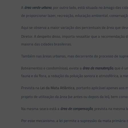
A
área verde urbana
, por outro lado, está situada no âmago das ci
de proporcionar lazer, recreação, educação ambiental, conservação 
Aqui se observa a maior variação dos percentuais de área que dev
Diretor. A despeito disso, importa ressaltar que a recomendação 
maioria das cidades brasileiras.
Também nas áreas urbanas, mas decorrente do processo de supres
(loteamentos e condomínios), existe a
área de manutenção
, que é u
fauna e da flora, a redução da poluição sonora e atmosférica, a me
Prevista na
Lei da Mata Atlântica
, portanto aplicável apenas aos
projeto de utilização da área (se antes ou depois da lei), bem com
Na mesma seara está a
área de compensação
, prevista na mesma l
Por esse mecanismo, a lei permite a supressão da mata primária