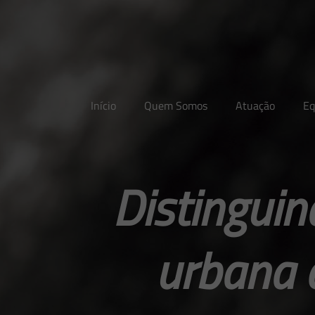
Início
Quem Somos
Atuação
Eq
Distinguin
urbana 