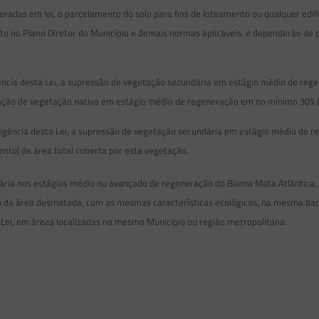
deradas em lei, o parcelamento do solo para fins de loteamento ou qualquer ed
o no Plano Diretor do Município e demais normas aplicáveis, e dependerão de 
gência desta Lei, a supressão de vegetação secundária em estágio médio de reg
ão de vegetação nativa em estágio médio de regeneração em no mínimo 30% (tri
e vigência desta Lei, a supressão de vegetação secundária em estágio médio de
nto) da área total coberta por esta vegetação.
dária nos estágios médio ou avançado de regeneração do Bioma Mata Atlântica,
ão da área desmatada, com as mesmas características ecológicas, na mesma bac
ta Lei, em áreas localizadas no mesmo Município ou região metropolitana.