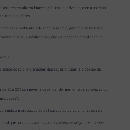
 ser preservado em imóveis públicos ou privados, com o objetivo
 outros benefícios.
banísticas e ambientais de cada município, geralmente no Plano
3
izadas
, algo que, infelizmente, não corresponde à realidade da
o solo
ilidade do solo, a drenagem das águas pluviais, a proteção da
ar de 30 a 50% do imóvel, a depender do momento da aprovação do
4
onstruções
.
suprimida em processos de edificações ou parcelamento do solo.
 local que possua
as mesmas características ecológicas, na mesma