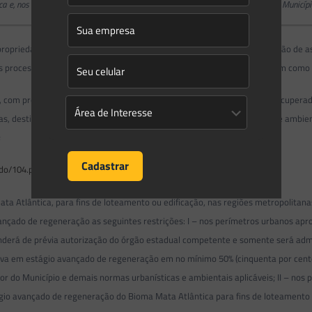
a e, nos casos previstos nos arts. 30 e 31 (…) em áreas localizadas no mesmo Municípi
uma propriedade ou posse rural, delimitada nos termos do art. 12, com a função 
dos processos ecológicos e promover a conservação da biodiversidade, bem como o 
os, com predomínio de vegetação, preferencialmente nativa, natural ou recupera
ias, destinados aos propósitos de recreação, lazer, melhoria da qualidade ambi
;
ado/104.pdf
ta Atlântica, para fins de loteamento ou edificação, nas regiões metropolitana
çado de regeneração as seguintes restrições: I – nos perímetros urbanos aprova
rá de prévia autorização do órgão estadual competente e somente será admiti
 em estágio avançado de regeneração em no mínimo 50% (cinquenta por cento) 
etor do Município e demais normas urbanísticas e ambientais aplicáveis; II – nos
gio avançado de regeneração do Bioma Mata Atlântica para fins de loteamento 