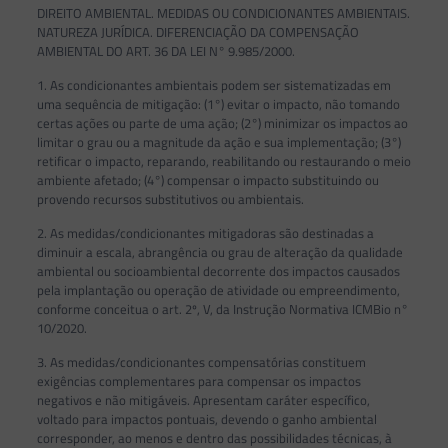
DIREITO AMBIENTAL. MEDIDAS OU CONDICIONANTES AMBIENTAIS.
NATUREZA JURÍDICA. DIFERENCIAÇÃO DA COMPENSAÇÃO
AMBIENTAL DO ART. 36 DA LEI N° 9.985/2000.
1. As condicionantes ambientais podem ser sistematizadas em
uma sequência de mitigação: (1°) evitar o impacto, não tomando
certas ações ou parte de uma ação; (2°) minimizar os impactos ao
limitar o grau ou a magnitude da ação e sua implementação; (3°)
retificar o impacto, reparando, reabilitando ou restaurando o meio
ambiente afetado; (4°) compensar o impacto substituindo ou
provendo recursos substitutivos ou ambientais.
2. As medidas/condicionantes mitigadoras são destinadas a
diminuir a escala, abrangência ou grau de alteração da qualidade
ambiental ou socioambiental decorrente dos impactos causados
pela implantação ou operação de atividade ou empreendimento,
conforme conceitua o art. 2º, V, da Instrução Normativa ICMBio n°
10/2020.
3. As medidas/condicionantes compensatórias constituem
exigências complementares para compensar os impactos
negativos e não mitigáveis. Apresentam caráter específico,
voltado para impactos pontuais, devendo o ganho ambiental
corresponder, ao menos e dentro das possibilidades técnicas, à