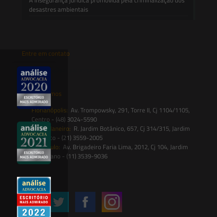
desastres ambientais
Entre em contato
contato@saesadvogados.com.br
Onde estamos
Florianópolis:
Av. Trompowsky, 291, Torre II, Cj 1104/1105,
Centro - (48) 3024-5590
Rio de Janeiro:
R. Jardim Botânico, 657, Cj 314/315, Jardim
Botânico - (21) 3559-2005
São Paulo:
Av. Brigadeiro Faria Lima, 2012, Cj 104, Jardim
Paulistano - (11) 3539-9036
Siga-nos