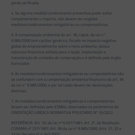
perda verificada.
4. Se alguma medida/condicionante preventiva puder evitar
completamente o impacto, não devem ser exigidas
medidas/condicionantes mitigatórias ou compensatórias.
5. A compensação ambiental do art. 36, caput, da Lei n°
9.985/2000 tem caráter genérico, focado no impacto negativo
global do empreendimento sobre o meio ambiente, possui
natureza financeira voltada para criação, implantação e
manutenção de unidades de conservação e é definida pelo órgão
licenciador.
6. As medidas/condicionantes mitigadoras ou compensatórias não
se confundem com a compensação ambiental financeira do art. 36
da Lei n° 9.985/2000, e por tal razão devem ter destinações
distintas.
7. As medidas/condicionantes mitigadoras e compensatórias
devem ser definidas pelo ICMBio, observados os parâmetros da
ORIENTAÇÃO JURÍDICA NORMATIVA PFE/ICMBIO Nº 33/2022.
REFERÊNCIA: Art. 10, da Lei nº 6.937/1981; Art. 2º, da Resolução
CONAMA nº 237/1997; Art. 36 da Lei nº 9.985/2000; Arts. 31, 32 e
33 do Decreto nº 4.340/2002.