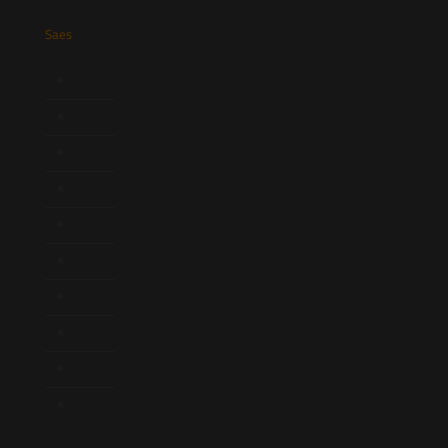
Saes
Início
Quem Somos
Atuação
Equipe
Newsletter
Publicações
Artigos
Novidades Legislativas
Informativos
Contato